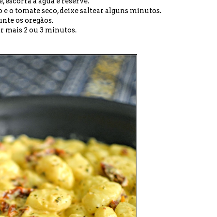
, escorra a água e reserve.
ho e o tomate seco, deixe saltear alguns minutos.
unte os oregãos.
ar mais 2 ou 3 minutos.