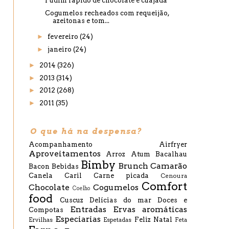
Pudim rápido de chocolate e cuajada
Cogumelos recheados com requeijão,
azeitonas e tom...
►
fevereiro
(24)
►
janeiro
(24)
►
2014
(326)
►
2013
(314)
►
2012
(268)
►
2011
(35)
O que há na despensa?
Acompanhamento
Airfryer
Aproveitamentos
Arroz
Atum
Bacalhau
Bimby
Brunch
Camarão
Bacon
Bebidas
Canela
Caril
Carne picada
Cenoura
Comfort
Chocolate
Cogumelos
Coelho
food
Cuscuz
Delícias do mar
Doces e
Entradas
Ervas aromáticas
Compotas
Especiarias
Feliz Natal
Ervilhas
Espetadas
Feta