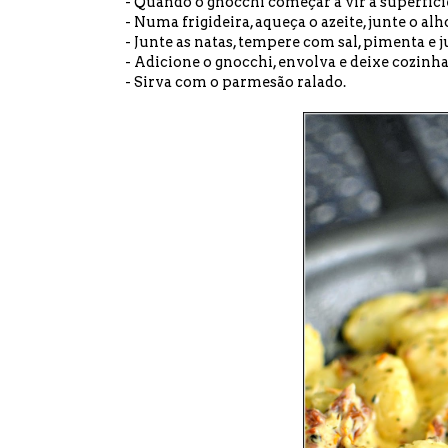
- Quando o gnocchi começar a vir à superfície
- Numa
frigideira
, aqueça o azeite, junte o al
- Junte as natas, tempere com sal, pimenta e j
- Adicione o gnocchi, envolva e deixe cozinh
- Sirva com o parmesão ralado.