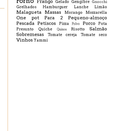
Forno
Frango
Gelado
Gengibre
Gnocchi
Grelhados
Hamburguer
Lanche
Limão
Malagueta
Massas
Morango
Mozzarella
One pot
Para 2
Pequeno-almoço
Pescada
Petiscos
Porco
Pizza
Pota
Polvo
Salmão
Presunto
Quiche
Risotto
Quinoa
Sobremesas
Tomate cereja
Tomate seco
Vinhos
Yammi