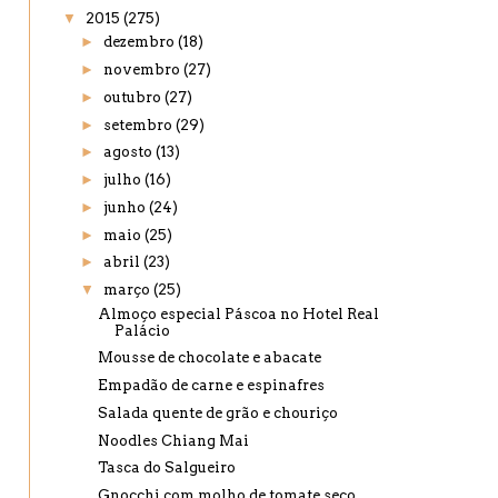
▼
2015
(275)
►
dezembro
(18)
►
novembro
(27)
►
outubro
(27)
►
setembro
(29)
►
agosto
(13)
►
julho
(16)
►
junho
(24)
►
maio
(25)
►
abril
(23)
▼
março
(25)
Almoço especial Páscoa no Hotel Real
Palácio
Mousse de chocolate e abacate
Empadão de carne e espinafres
Salada quente de grão e chouriço
Noodles Chiang Mai
Tasca do Salgueiro
Gnocchi com molho de tomate seco