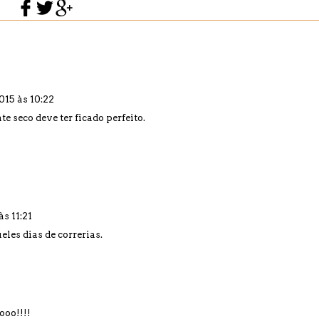
015 às 10:22
e seco deve ter ficado perfeito.
s 11:21
eles dias de correrias.
oo!!!!