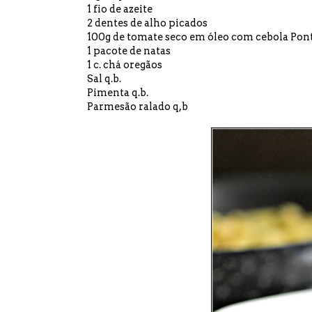
1 fio de azeite
2 dentes de alho picados
100g de tomate seco em óleo com cebola Pon
1 pacote de natas
1 c. chá oregãos
Sal q.b.
Pimenta q.b.
Parmesão ralado q,b