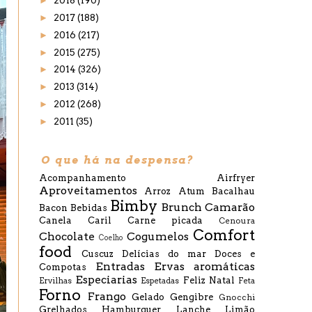
►
2018
(190)
►
2017
(188)
►
2016
(217)
►
2015
(275)
►
2014
(326)
►
2013
(314)
►
2012
(268)
►
2011
(35)
O que há na despensa?
Acompanhamento
Airfryer
Aproveitamentos
Arroz
Atum
Bacalhau
Bimby
Brunch
Camarão
Bacon
Bebidas
Canela
Caril
Carne picada
Cenoura
Comfort
Chocolate
Cogumelos
Coelho
food
Cuscuz
Delícias do mar
Doces e
Entradas
Ervas aromáticas
Compotas
Especiarias
Feliz Natal
Ervilhas
Espetadas
Feta
Forno
Frango
Gelado
Gengibre
Gnocchi
Grelhados
Hamburguer
Lanche
Limão