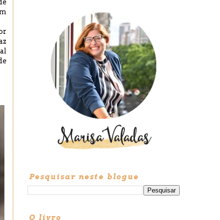
de
um
or
az
al
de
Pesquisar neste blogue
O livro