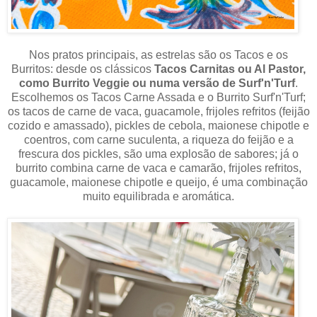
Nos pratos principais, as estrelas são os Tacos e os
Burritos: desde os clássicos
Tacos Carnitas ou Al Pastor,
como Burrito Veggie ou numa versão de Surf'n'Turf
.
Escolhemos os Tacos Carne Assada e o Burrito Surf'n'Turf;
os tacos de carne de vaca, guacamole, frijoles refritos (feijão
cozido e amassado), pickles de cebola, maionese chipotle e
coentros, com carne suculenta, a riqueza do feijão e a
frescura dos pickles, são uma explosão de sabores; já o
burrito combina carne de vaca e camarão, frijoles refritos,
guacamole, maionese chipotle e queijo, é uma combinação
muito equilibrada e aromática.