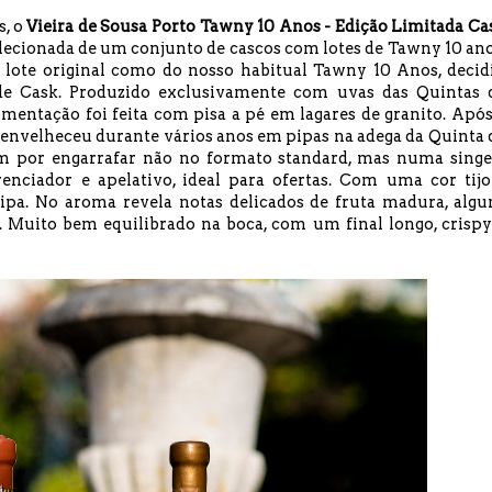
s, o
Vieira de Sousa Porto Tawny 10 Anos - Edição Limitada Ca
elecionada de um conjunto de cascos com lotes de Tawny 10 ano
do lote original como do nosso habitual Tawny 10 Anos, decid
 de Cask. Produzido exclusivamente com uvas das Quintas 
ermentação foi feita com pisa a pé em lagares de granito. Após
e envelheceu durante vários anos em pipas na adega da Quinta 
ram por engarrafar não no formato standard, mas numa singe
nciador e apelativo, ideal para ofertas. Com uma cor tijo
ipa. No aroma revela notas delicados de fruta madura, algu
 Muito bem equilibrado na boca, com um final longo, crispy