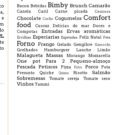
Bimby
Brunch
Camarão
co
Bacon
Bebidas
Canela
Caril
Carne picada
Cenoura
a,
Comfort
Chocolate
Cogumelos
 e
Coelho
food
em
Cuscuz
Delícias do mar
Doces e
do
Entradas
Ervas aromáticas
Compotas
2L
Especiarias
Feliz Natal
Ervilhas
Espetadas
Feta
te
Forno
Frango
Gelado
Gengibre
Gnocchi
to
Grelhados
Hamburguer
Lanche
Limão
Malagueta
Massas
Morango
Mozzarella
One pot
Para 2
Pequeno-almoço
Pescada
Petiscos
Porco
Pizza
Pota
Polvo
Salmão
Presunto
Quiche
Risotto
Quinoa
Sobremesas
Tomate cereja
Tomate seco
Vinhos
Yammi