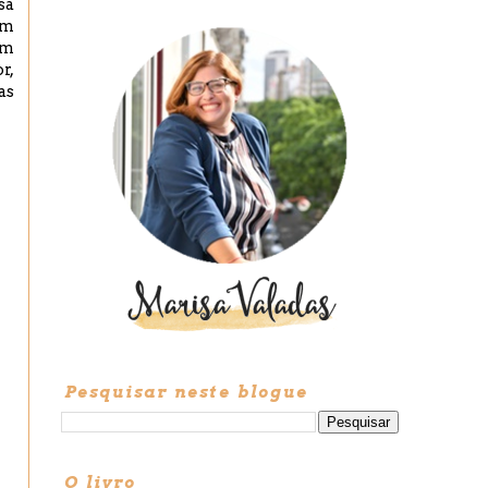
sa
om
um
r,
as
Pesquisar neste blogue
O livro