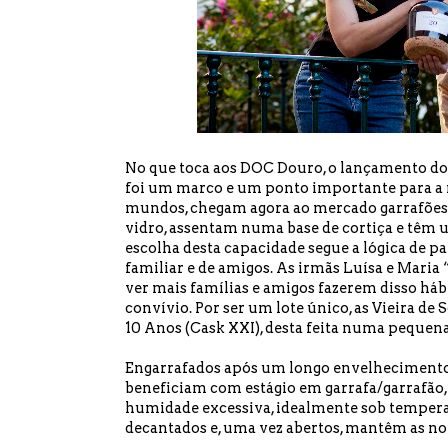
No que toca aos DOC Douro, o lançamento do V
foi um marco e um ponto importante para a n
mundos, chegam agora ao mercado garrafões d
vidro, assentam numa base de cortiça e têm u
escolha desta capacidade segue a lógica de
familiar e de amigos. As irmãs Luísa e Mari
ver mais famílias e amigos fazerem disso há
convívio. Por ser um lote único, as Vieira de
10 Anos (Cask XXI), desta feita numa pequena
Engarrafados após um longo envelhecimento t
beneficiam com estágio em garrafa/garrafão, q
humidade excessiva, idealmente sob temperatu
decantados e, uma vez abertos, mantêm as not