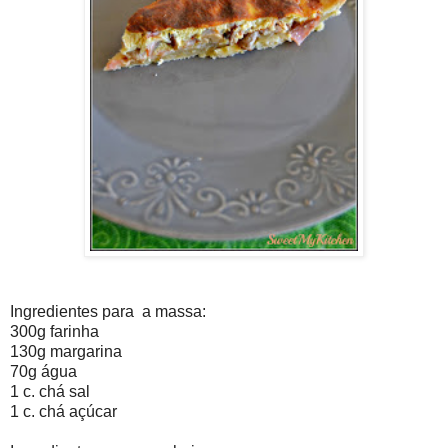
Ingredientes para a massa:
300g farinha
130g margarina
70g água
1 c. chá sal
1 c. chá açúcar