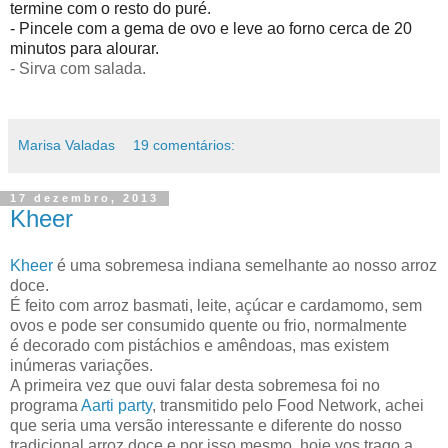
termine com o resto do puré.
- Pincele com a gema de ovo e leve ao forno cerca de 20
minutos para alourar.
- Sirva com salada.
Marisa Valadas
19 comentários:
17 dezembro, 2013
Kheer
Kheer
é uma sobremesa indiana semelhante ao nosso arroz
doce.
É feito com arroz basmati, leite, açúcar e cardamomo, sem
ovos e pode ser consumido quente ou frio, normalmente
é decorado com pistáchios e amêndoas, mas existem
inúmeras variações.
A primeira vez que ouvi falar desta sobremesa foi no
programa
Aarti party
, transmitido pelo Food Network, achei
que seria uma versão interessante e diferente do nosso
tradicional arroz doce e por isso mesmo, hoje vos trago a