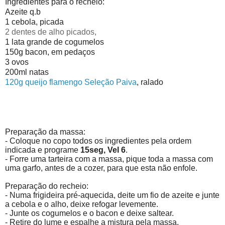
Ingredientes para o recheio:
Azeite q.b
1 cebola, picada
2 dentes de alho picados,
1 lata grande de cogumelos
150g bacon, em pedaços
3 ovos
200ml natas
120g queijo flamengo Seleção Paiva
, ralado
Preparação da massa:
- Coloque no copo todos os ingredientes pela ordem
indicada e programe
15seg, Vel 6
.
- Forre uma tarteira com a massa, pique toda a massa com
uma garfo, antes de a cozer, para que esta não enfole.
Preparação do recheio:
- Numa frigideira pré-aquecida, deite um fio de azeite e junte
a cebola e o alho, deixe refogar levemente.
- Junte os cogumelos e o bacon e deixe saltear.
- Retire do lume e espalhe a mistura pela massa.