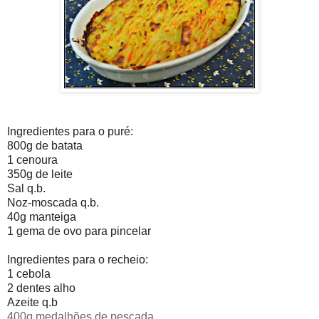
I
ngredientes para o puré:
800g de batata
1 cenoura
350g de leite
Sal q.b.
Noz-moscada q.b.
40g manteiga
1 gema de ovo para pincelar
Ingredientes para o recheio:
1 cebola
2 dentes alho
Azeite q.b
400g medalhões de pescada