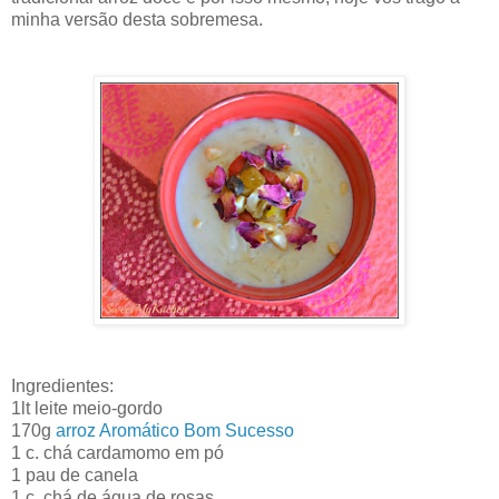
minha versão desta sobremesa.
Ingredientes:
1lt leite meio-gordo
170g
arroz Aromático Bom Sucesso
1 c. chá cardamomo em pó
1 pau de canela
1 c. chá de água de rosas