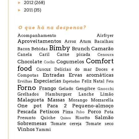
►
2012
(268)
►
2011
(35)
O que há na despensa?
Acompanhamento
Airfryer
Aproveitamentos
Arroz
Atum
Bacalhau
Bimby
Brunch
Camarão
Bacon
Bebidas
Canela
Caril
Carne picada
Cenoura
Comfort
Chocolate
Cogumelos
Coelho
food
Cuscuz
Delícias do mar
Doces e
Entradas
Ervas aromáticas
Compotas
Especiarias
Feliz Natal
Ervilhas
Espetadas
Feta
Forno
Frango
Gelado
Gengibre
Gnocchi
Grelhados
Hamburguer
Lanche
Limão
Malagueta
Massas
Morango
Mozzarella
One pot
Para 2
Pequeno-almoço
Pescada
Petiscos
Porco
Pizza
Pota
Polvo
Salmão
Presunto
Quiche
Risotto
Quinoa
Sobremesas
Tomate cereja
Tomate seco
Vinhos
Yammi