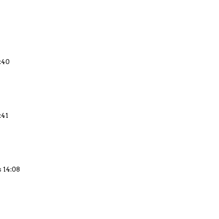
1:40
:41
s 14:08