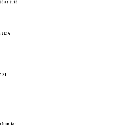
3 às 11:13
 11:14
1:31
o bonitas!