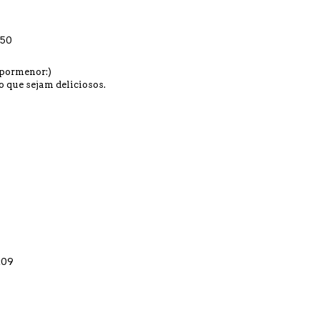
:50
 pormenor:)
o que sejam deliciosos.
:09