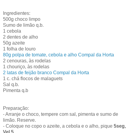
Ingredientes:
500g choco limpo
Sumo de limão q.b.
1 cebola
2 dentes de alho
50g azeite
1 folha de louro
80g polpa de tomate, cebola e alho Compal da Horta
2 cenouras, às rodelas
1 chouriço, às rodelas
2 latas de feijão branco Compal da Horta
1 c. chá flocos de malaguets
Sal q.b.
Pimenta q.b
Preparação:
- Arranje o choco, tempere com sal, pimenta e sumo de
limão. Reserve.
- Coloque no copo o azeite, a cebola e o alho, pique
5seg,
Vel 5
.