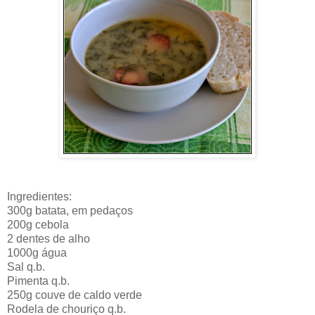
Ingredientes:
300g batata, em pedaços
200g cebola
2 dentes de alho
1000g água
Sal q.b.
Pimenta q.b.
250g couve de caldo verde
Rodela de chouriço q.b.