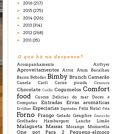
►
2016
(217)
►
2015
(275)
►
2014
(326)
►
2013
(314)
►
2012
(268)
►
2011
(35)
O que há na despensa?
Acompanhamento
Airfryer
Aproveitamentos
Arroz
Atum
Bacalhau
Bimby
Brunch
Camarão
Bacon
Bebidas
Canela
Caril
Carne picada
Cenoura
Comfort
Chocolate
Cogumelos
Coelho
food
Cuscuz
Delícias do mar
Doces e
Entradas
Ervas aromáticas
Compotas
Especiarias
Feliz Natal
Ervilhas
Espetadas
Feta
Forno
Frango
Gelado
Gengibre
Gnocchi
Grelhados
Hamburguer
Lanche
Limão
Malagueta
Massas
Morango
Mozzarella
One pot
Para 2
Pequeno-almoço