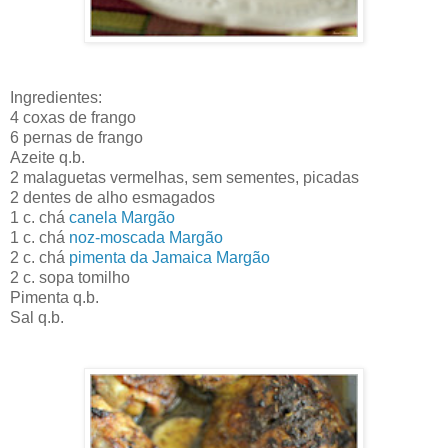
Ingredientes:
4 coxas de frango
6 pernas de frango
Azeite q.b.
2 malaguetas vermelhas, sem sementes, picadas
2 dentes de alho esmagados
1 c. chá
canela Margão
1 c. chá
noz-moscada Margão
2 c. chá
pimenta da Jamaica Margão
2 c. sopa tomilho
Pimenta q.b.
Sal q.b.