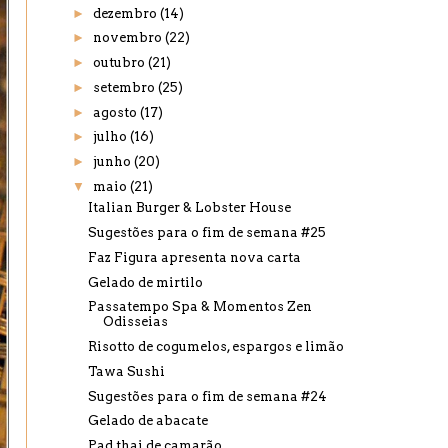
►
dezembro
(14)
►
novembro
(22)
►
outubro
(21)
►
setembro
(25)
►
agosto
(17)
►
julho
(16)
►
junho
(20)
▼
maio
(21)
Italian Burger & Lobster House
Sugestões para o fim de semana #25
Faz Figura apresenta nova carta
Gelado de mirtilo
Passatempo Spa & Momentos Zen
Odisseias
Risotto de cogumelos, espargos e limão
Tawa Sushi
Sugestões para o fim de semana #24
Gelado de abacate
Pad thai de camarão