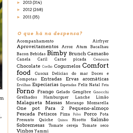
►
2013
(314)
►
2012
(268)
►
2011
(35)
O que há na despensa?
Acompanhamento
Airfryer
Aproveitamentos
Arroz
Atum
Bacalhau
Bimby
Brunch
Camarão
Bacon
Bebidas
Canela
Caril
Carne picada
Cenoura
Comfort
Chocolate
Cogumelos
Coelho
food
Cuscuz
Delícias do mar
Doces e
Entradas
Ervas aromáticas
Compotas
Especiarias
Feliz Natal
Ervilhas
Espetadas
Feta
Forno
Frango
Gelado
Gengibre
Gnocchi
Grelhados
Hamburguer
Lanche
Limão
om
Malagueta
Massas
Morango
Mozzarella
One pot
Para 2
Pequeno-almoço
O
Pescada
Petiscos
Porco
Pizza
Pota
Polvo
,
Salmão
Presunto
Quiche
Risotto
Quinoa
Sobremesas
Tomate cereja
Tomate seco
Vinhos
Yammi