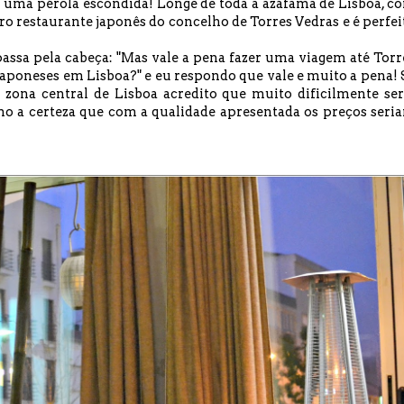
uma pérola escondida! Longe de toda a azáfama de Lisboa, c
o restaurante japonês do concelho de Torres Vedras e é perfei
ssa pela cabeça: "Mas vale a pena fazer uma viagem até Torr
japoneses em Lisboa?" e eu respondo que vale e muito a pena! 
zona central de Lisboa acredito que muito dificilmente ser
nho a certeza que com a qualidade apresentada os preços seri