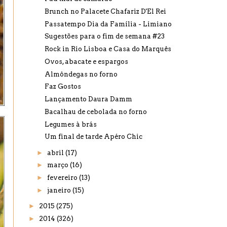
Brunch no Palacete Chafariz D'El Rei
Passatempo Dia da Família - Limiano
Sugestões para o fim de semana #23
Rock in Rio Lisboa e Casa do Marquês
Ovos, abacate e espargos
Almôndegas no forno
Faz Gostos
Lançamento Daura Damm
Bacalhau de cebolada no forno
Legumes à brás
Um final de tarde Apéro Chic
►
abril
(17)
►
março
(16)
►
fevereiro
(13)
►
janeiro
(15)
►
2015
(275)
►
2014
(326)