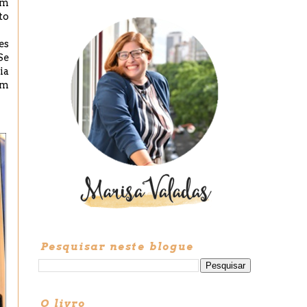
om
to
es
Se
ia
am
Pesquisar neste blogue
O livro