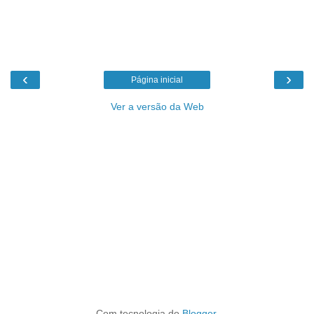
‹
›
Página inicial
Ver a versão da Web
Com tecnologia do
Blogger
.