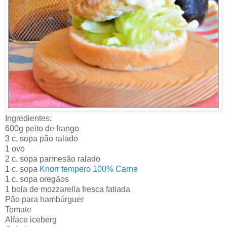
Ingredientes:
600g peito de frango
3 c. sopa pão ralado
1 ovo
2 c. sopa parmesão ralado
1 c. sopa
Knorr tempero 100% Carne
1 c. sopa oregãos
1 bola de mozzarella fresca fatiada
Pão para hambúrguer
Tomate
Alface iceberg