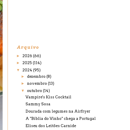
Arquivo
►
2026
(66)
►
2025
(114)
▼
2024
(95)
►
dezembro
(8)
►
novembro
(13)
▼
outubro
(14)
Vampire's Kiss Cocktail
Sammy Sosa
Dourada com legumes na Airfryer
A "Bíblia do Vinho" chega a Portugal
Eliseu dos Leitões Carnide