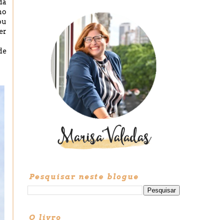
da
mo
ou
er
de
Pesquisar neste blogue
O livro