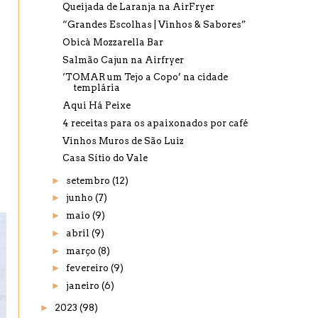
Queijada de Laranja na AirFryer
“Grandes Escolhas | Vinhos & Sabores”
Obicà Mozzarella Bar
Salmão Cajun na Airfryer
‘TOMAR um Tejo a Copo’ na cidade
templária
Aqui Há Peixe
4 receitas para os apaixonados por café
Vinhos Muros de São Luiz
Casa Sítio do Vale
►
setembro
(12)
►
junho
(7)
►
maio
(9)
►
abril
(9)
►
março
(8)
►
fevereiro
(9)
►
janeiro
(6)
►
2023
(98)