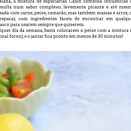
ana, a mistura de especiarias Cajun combina influências 
 resulta num sabor complexo, levemente picante e até mes
sada com carne, peixe, camarão, mas também massas e arroz, 
eparar, com ingredientes fáceis de encontrar em qualqu
rasco para usarem sempre que quiserem.
alquer dia da semana, basta colocarem o peixe com a mistura 
cional forno), e o jantar fica pronto em menos de 30 minutos!