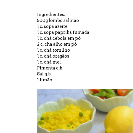
Ingredientes:
500g lombo salmão
1 c. sopa azeite
1 c. sopa paprika fumada
1 c. chá cebola em pó
2 c. chá alho em pó
1 c. chá tomilho
1 c. chá oregãos
1 c. chá mel
Pimenta q.b.
Sal q.b.
1 limão