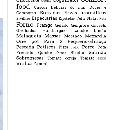
Chocolate
Cogumelos
Coelho
food
Cuscuz
Delícias do mar
Doces e
Entradas
Ervas aromáticas
Compotas
Especiarias
Feliz Natal
Ervilhas
Espetadas
Feta
Forno
Frango
Gelado
Gengibre
Gnocchi
Grelhados
Hamburguer
Lanche
Limão
Malagueta
Massas
Morango
Mozzarella
One pot
Para 2
Pequeno-almoço
Pescada
Petiscos
Porco
Pizza
Pota
Polvo
Salmão
Presunto
Quiche
Risotto
Quinoa
Sobremesas
Tomate cereja
Tomate seco
Vinhos
Yammi