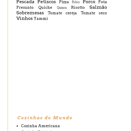
Pescada
Petiscos
Porco
Pizza
Pota
Polvo
Salmão
Presunto
Quiche
Risotto
Quinoa
Sobremesas
Tomate cereja
Tomate seco
Vinhos
Yammi
Cozinhas do Mundo
Cozinha Americana