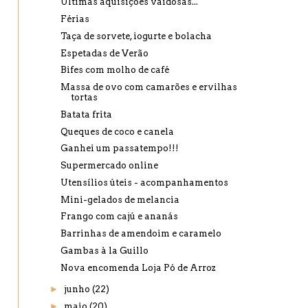
Últimas aquisições vaidosas...
Férias
Taça de sorvete, iogurte e bolacha
Espetadas de Verão
Bifes com molho de café
Massa de ovo com camarões e ervilhas
tortas
Batata frita
Queques de coco e canela
Ganhei um passatempo!!!
Supermercado online
Utensílios úteis - acompanhamentos
Mini-gelados de melancia
Frango com cajú e ananás
Barrinhas de amendoim e caramelo
Gambas à la Guillo
Nova encomenda Loja Pó de Arroz
►
junho
(22)
►
maio
(20)