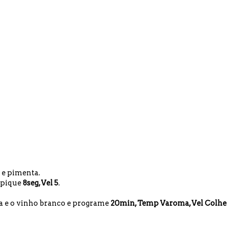
l e pimenta.
e pique
8seg, Vel 5
.
ja e o vinho branco e programe
20min, Temp Varoma, Vel Colhe