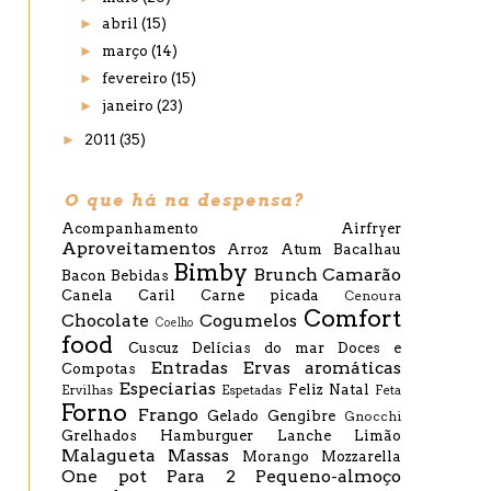
►
abril
(15)
►
março
(14)
►
fevereiro
(15)
►
janeiro
(23)
►
2011
(35)
O que há na despensa?
Acompanhamento
Airfryer
Aproveitamentos
Arroz
Atum
Bacalhau
Bimby
Brunch
Camarão
Bacon
Bebidas
Canela
Caril
Carne picada
Cenoura
Comfort
Chocolate
Cogumelos
Coelho
food
Cuscuz
Delícias do mar
Doces e
Entradas
Ervas aromáticas
Compotas
Especiarias
Feliz Natal
Ervilhas
Espetadas
Feta
Forno
Frango
Gelado
Gengibre
Gnocchi
Grelhados
Hamburguer
Lanche
Limão
Malagueta
Massas
Morango
Mozzarella
One pot
Para 2
Pequeno-almoço