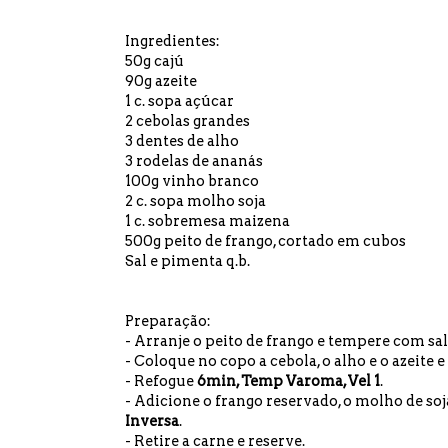
Ingredientes:
50g cajú
90g azeite
1 c. sopa açúcar
2 cebolas grandes
3 dentes de alho
3 rodelas de ananás
100g vinho branco
2 c. sopa molho soja
1 c. sobremesa maizena
500g peito de frango, cortado em cubos
Sal e pimenta q.b.
Preparação:
- Arranje o peito de frango e tempere com sa
- Coloque no copo a cebola, o alho e o azeite 
- Refogue
6min, Temp Varoma, Vel 1
.
- Adicione o frango reservado, o molho de so
Inversa
.
- Retire a carne e reserve.