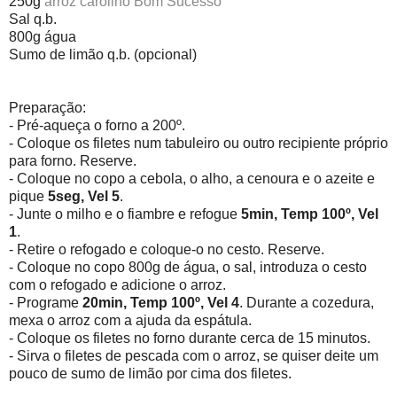
250g
arroz carolino Bom Sucesso
Sal q.b.
800g água
Sumo de limão q.b. (opcional)
Preparação:
- Pré-aqueça o forno a 200º.
- Coloque os filetes num tabuleiro ou outro recipiente próprio
para forno. Reserve.
- Coloque no copo a cebola, o alho, a cenoura e o azeite e
pique
5seg, Vel 5
.
- Junte o milho e o fiambre e refogue
5min, Temp 100º, Vel
1
.
-
Retire o refogado e coloque-o no cesto. Reserve.
- Coloque no copo 800g de água, o sal, introduza o cesto
com o refogado e adicione o arroz.
- Programe
20min, Temp 100º, Vel 4
. Durante a cozedura,
mexa o arroz com a ajuda da espátula.
- Coloque os filetes no forno dura
nte cerca de 15 minutos.
- Sirva o filetes de pescada com o arroz, se quiser deite um
pouco de sumo de limão por cima dos filetes.