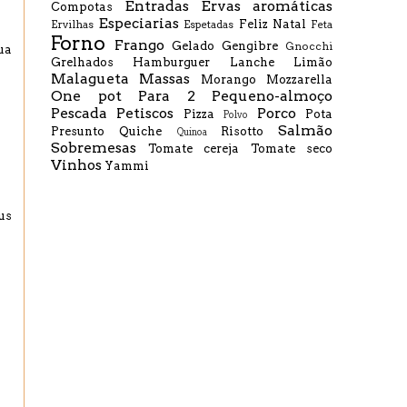
Entradas
Ervas aromáticas
Compotas
Especiarias
Feliz Natal
Ervilhas
Espetadas
Feta
Forno
Frango
Gelado
Gengibre
Gnocchi
ua
Grelhados
Hamburguer
Lanche
Limão
Malagueta
Massas
Morango
Mozzarella
One pot
Para 2
Pequeno-almoço
Pescada
Petiscos
Porco
Pizza
Pota
Polvo
Salmão
Presunto
Quiche
Risotto
Quinoa
Sobremesas
Tomate cereja
Tomate seco
Vinhos
Yammi
us