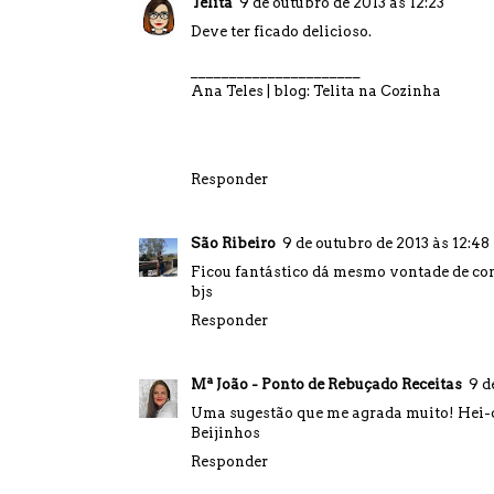
Telita
9 de outubro de 2013 às 12:23
Deve ter ficado delicioso.
______________________
Ana Teles | blog:
Telita na Cozinha
Responder
São Ribeiro
9 de outubro de 2013 às 12:48
Ficou fantástico dá mesmo vontade de co
bjs
Responder
Mª João - Ponto de Rebuçado Receitas
9 d
Uma sugestão que me agrada muito! Hei-
Beijinhos
Responder