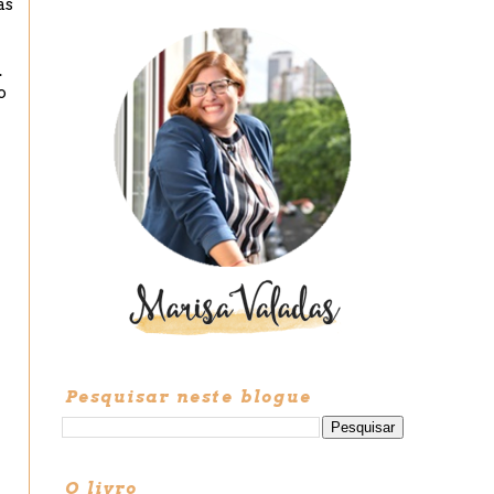
as
.
o
Pesquisar neste blogue
O livro