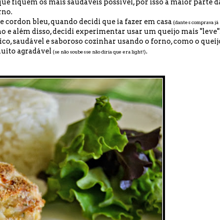
e fiquem os mais saudáveis possível, por isso a maior parte d
rno.
e cordon bleu, quando decidi que ia fazer em casa
(dantes comprava já
o e além disso, decidi experimentar usar um queijo mais "leve"
ico, saudável e saboroso cozinhar usando o forno, como o queij
uito agradável
.
(se não soubesse não diria que era light!)