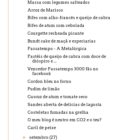
Massa com legumes salteados
Arroz de Marisco
Bifes com alho-francês e queijo de cabra
Bifes de atum com cebolada
Courgette recheada picante
Bundt cake de maçã e especiarias
Passatempo - A Metalúrgica
Pastéis de queijo de cabra com doce de
dióspiro e ...
Vencedor Passatempo 3000 fãs no
facebook
Cordon bleu no forno
Pudim de limão
Cuscuz de atum e tomate seco
Sandes aberta de delícias de lagosta
Costeletas fumadas na grelha
O meu blog é neutro em CO2 e o teu?
Caril de peixe
►
setembro
(27)