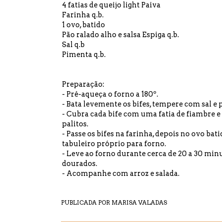
4 fatias de queijo light Paiva
Farinha q.b.
1 ovo, batido
Pão ralado alho e salsa Espiga
q.b.
Sal q.b
Pimenta q.b.
Preparação:
- Pré-aqueça o forno a 180º.
- Bata levemente os bifes, tempere com sal e
- Cubra cada bife com uma fatia de fiambre e 
palitos.
- Passe os bifes na farinha, depois no ovo bat
tabuleiro próprio para forno.
- Leve ao forno durante cerca de 20 a 30 min
dourados.
- Acompanhe com arroz e salada.
PUBLICADA POR
MARISA VALADAS