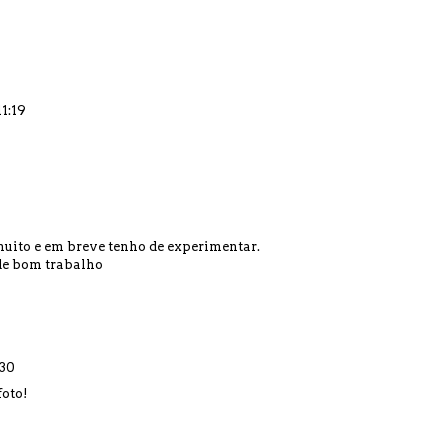
11:19
 muito e em breve tenho de experimentar.
de bom trabalho
:30
oto!