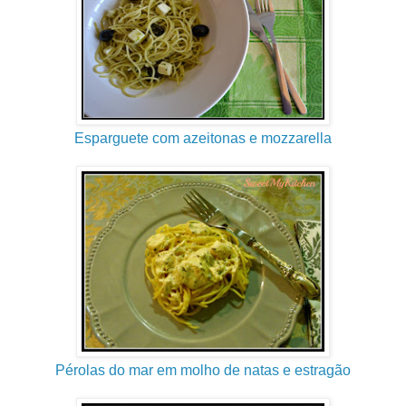
Esparguete com azeitonas e mozzarella
Pérolas do mar em molho de natas e estragão