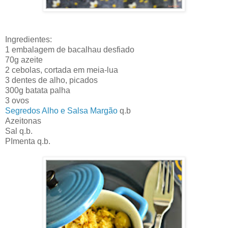
Ingredientes:
1 embalagem de bacalhau desfiado
70g azeite
2 cebolas, cortada em meia-lua
3 dentes de alho, picados
300g batata palha
3 ovos
Segredos Alho e Salsa Margão
q.b
Azeitonas
Sal q.b.
PImenta q.b.