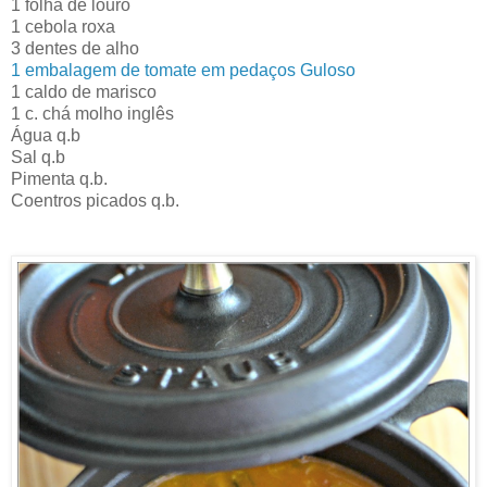
1 folha de louro
1 cebola roxa
3 dentes de alho
1 embalagem de tomate em pedaços Guloso
1 caldo de marisco
1 c. chá molho inglês
Água q.b
Sal q.b
Pimenta q.b.
Coentros picados q.b.