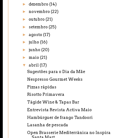
►
dezembro
(14)
►
novembro
(22)
►
outubro
(21)
►
setembro
(25)
►
agosto
(17)
►
julho
(16)
►
junho
(20)
►
maio
(21)
▼
abril
(17)
Sugestões para o Dia da Mãe
Nespresso Gourmet Weeks
Pizzas rápidas
Risotto Primavera
Tágide Wine & Tapas Bar
Entrevista Revista Activa Maio
Hambúrguer de frango Tandoori
Lasanha de pescada
Open Brasserie Mediterrânica no Inspira
Santa Mart...