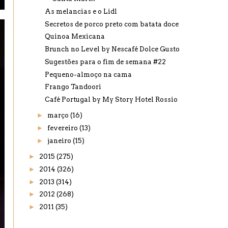
As melancias e o Lidl
Secretos de porco preto com batata doce
Quinoa Mexicana
Brunch no Level by Nescafé Dolce Gusto
Sugestões para o fim de semana #22
Pequeno-almoço na cama
Frango Tandoori
Café Portugal by My Story Hotel Rossio
►
março
(16)
►
fevereiro
(13)
►
janeiro
(15)
►
2015
(275)
►
2014
(326)
►
2013
(314)
►
2012
(268)
►
2011
(35)