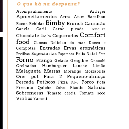
O que há na despensa?
Acompanhamento
Airfryer
Aproveitamentos
Arroz
Atum
Bacalhau
Bimby
Brunch
Camarão
Bacon
Bebidas
Canela
Caril
Carne picada
Cenoura
Comfort
Chocolate
Cogumelos
Coelho
food
Cuscuz
Delícias do mar
Doces e
Entradas
Ervas aromáticas
Compotas
Especiarias
Feliz Natal
Ervilhas
Espetadas
Feta
Forno
Frango
Gelado
Gengibre
Gnocchi
Grelhados
Hamburguer
Lanche
Limão
Malagueta
Massas
Morango
Mozzarella
One pot
Para 2
Pequeno-almoço
Pescada
Petiscos
Porco
Pizza
Pota
Polvo
Salmão
Presunto
Quiche
Risotto
Quinoa
Sobremesas
Tomate cereja
Tomate seco
Vinhos
Yammi