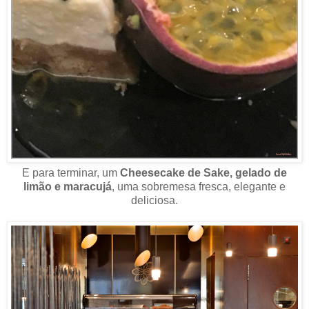
E para terminar, um
Cheesecake de Sake, gelado de
limão e maracujá
, uma sobremesa fresca, elegante e
deliciosa.