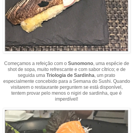
Começamos a refeição com o
Sunomono
, uma espécie de
shot de sopa, muito refrescante e com sabor cítrico; e de
seguida uma
Triologia de Sardinha
, um prato
especialmente concebido para a Semana do Sushi. Quando
visitarem o restaurante perguntem se está disponível,
tentem provar pelo menos o nigiri de sardinha, que é
imperdível!