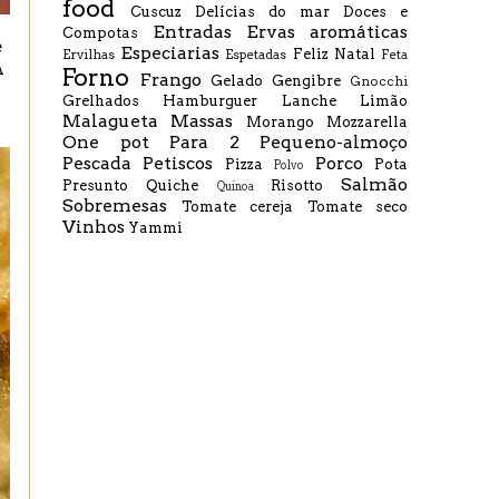
food
Cuscuz
Delícias do mar
Doces e
Entradas
Ervas aromáticas
Compotas
e
Especiarias
Feliz Natal
Ervilhas
Espetadas
Feta
A
Forno
Frango
Gelado
Gengibre
Gnocchi
Grelhados
Hamburguer
Lanche
Limão
Malagueta
Massas
Morango
Mozzarella
One pot
Para 2
Pequeno-almoço
Pescada
Petiscos
Porco
Pizza
Pota
Polvo
Salmão
Presunto
Quiche
Risotto
Quinoa
Sobremesas
Tomate cereja
Tomate seco
Vinhos
Yammi