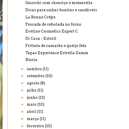
Gnocchi com chouriço e mozzarella
Dicas para unhas bonitas e saudáveis
La Bonne Crêpe
Pescada de cebolada no forno
Eveline Cosmetics Expert C
Di Casa - Estoril
Frittata de camarão e queijo feta
Tapas Experience Estrella Damm
Xtoria
►
outubro
(11)
►
setembro
(10)
►
agosto
(8)
►
julho
(11)
►
junho
(13)
►
maio
(10)
►
abril
(11)
►
março
(11)
►
fevereiro
(10)