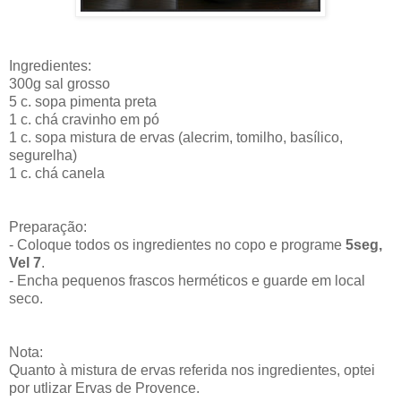
Ingredientes:
300g sal grosso
5 c. sopa pimenta preta
1 c. chá cravinho em pó
1 c. sopa mistura de ervas (alecrim, tomilho, basílico,
segurelha)
1 c. chá canela
Preparação:
- Coloque todos os ingredientes no copo e programe
5seg,
Vel 7
.
- Encha pequenos frascos herméticos e guarde em local
seco.
Nota:
Quanto à mistura de ervas referida nos ingredientes, optei
por utlizar Ervas de Provence.