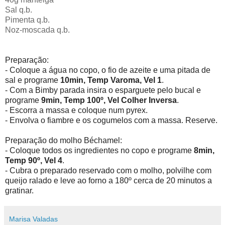
Sal q.b.
Pimenta q.b.
Noz-moscada q.b.
Preparação:
- Coloque a água no copo, o fio de azeite e uma pitada de
sal e programe
10min, Temp Varoma, Vel 1
.
- Com a Bimby parada insira o esparguete pelo bucal e
programe
9
min, Temp 100º, Vel Colher Inversa
.
- Escorra a massa e coloque num pyrex.
- Envolva o fiambre e os cogumelos com a massa. Reserve.
Preparação do molho Béchamel:
- Coloque todos os ingredientes no copo e programe
8min,
Temp 90º, Vel 4
.
- Cubra o preparado reservado com o molho, polvilhe com
queijo ralado
e
leve ao forno a 180º cerca de 20 minutos a
gratinar.
Marisa Valadas