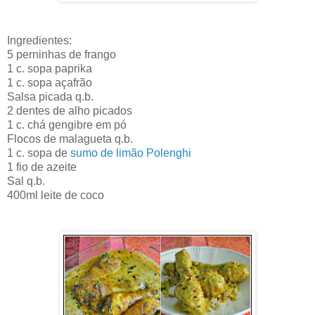
Ingredientes:
5 perninhas de frango
1 c. sopa paprika
1 c. sopa açafrão
Salsa picada q.b.
2 dentes de alho picados
1 c. chá gengibre em pó
Flocos de malagueta q.b.
1 c. sopa de
sumo de limão Polenghi
1 fio de azeite
Sal q.b.
400ml leite de coco