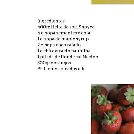
Ingredientes:
400ml
leite de soja Shoyce
4 c. sopa sementes e chia
1 c. sopa de maple syrup
2 c. sopa coco ralado
1 c chá extracto baunilha
1 pitada de
flor de sal Necton
300g morangos
Pistachios picados q.b