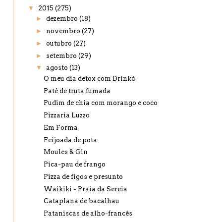
▼
2015
(275)
►
dezembro
(18)
►
novembro
(27)
►
outubro
(27)
►
setembro
(29)
▼
agosto
(13)
O meu dia detox com Drink6
Paté de truta fumada
Pudim de chia com morango e coco
Pizzaria Luzzo
Em Forma
Feijoada de pota
Moules & Gin
Pica-pau de frango
Pizza de figos e presunto
Waikiki - Praia da Sereia
Cataplana de bacalhau
Pataniscas de alho-francês