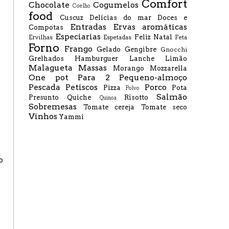
Comfort
Chocolate
Cogumelos
Coelho
food
Cuscuz
Delícias do mar
Doces e
Entradas
Ervas aromáticas
Compotas
Especiarias
Feliz Natal
Ervilhas
Espetadas
Feta
Forno
Frango
Gelado
Gengibre
Gnocchi
Grelhados
Hamburguer
Lanche
Limão
Malagueta
Massas
Morango
Mozzarella
One pot
Para 2
Pequeno-almoço
Pescada
Petiscos
Porco
Pizza
Pota
Polvo
Salmão
Presunto
Quiche
Risotto
Quinoa
Sobremesas
Tomate cereja
Tomate seco
Vinhos
Yammi
o