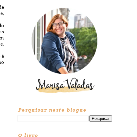
de
e,
do
as
em
e,
 é
po
Pesquisar neste blogue
O livro