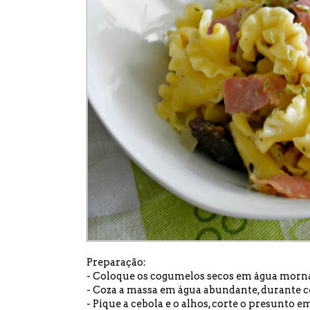
Preparação:
- Coloque os cogumelos secos em água morna 
- C
oza a massa em água abundante, durante cer
- Pique a cebola e o alhos, corte o presunto e