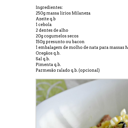
Ingredientes:
250g massa lírios Milaneza
Azeite q.b
1 cebola
2 dentes de alho
20g cogumelos secos
150g presunto ou bacon
1 embalagem de molho de nata para massas
Oregãos q.b.
Sal q.b.
Pimenta q.b.
Parmesão ralado q.b. (opcional)