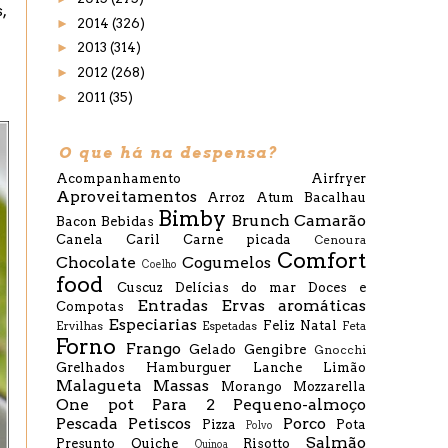
s,
►
2014
(326)
►
2013
(314)
►
2012
(268)
►
2011
(35)
O que há na despensa?
Acompanhamento
Airfryer
Aproveitamentos
Arroz
Atum
Bacalhau
Bimby
Brunch
Camarão
Bacon
Bebidas
Canela
Caril
Carne picada
Cenoura
Comfort
Chocolate
Cogumelos
Coelho
food
Cuscuz
Delícias do mar
Doces e
Entradas
Ervas aromáticas
Compotas
Especiarias
Feliz Natal
Ervilhas
Espetadas
Feta
Forno
Frango
Gelado
Gengibre
Gnocchi
Grelhados
Hamburguer
Lanche
Limão
Malagueta
Massas
Morango
Mozzarella
One pot
Para 2
Pequeno-almoço
Pescada
Petiscos
Porco
Pizza
Pota
Polvo
Salmão
Presunto
Quiche
Risotto
Quinoa