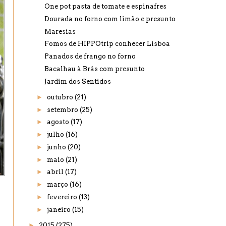
One pot pasta de tomate e espinafres
Dourada no forno com limão e presunto
Maresias
Fomos de HIPPOtrip conhecer Lisboa
Panados de frango no forno
Bacalhau à Brás com presunto
Jardim dos Sentidos
►
outubro
(21)
►
setembro
(25)
►
agosto
(17)
►
julho
(16)
►
junho
(20)
►
maio
(21)
►
abril
(17)
►
março
(16)
►
fevereiro
(13)
►
janeiro
(15)
►
2015
(275)