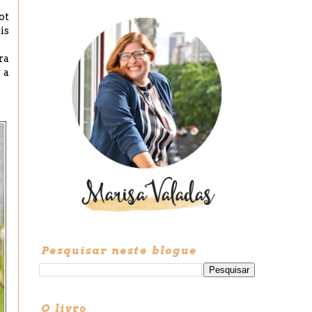
ot
is
ra
 a
Pesquisar neste blogue
O livro