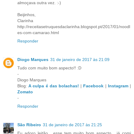
almoçava outra vez. :-)
Beijinhos,
Clarinha
http://receitasetruquesdaclarinha.blogspot.pt/2017/01/noodl
es-com-camarao.html
Responder
Diogo Marques
31 de janeiro de 2017 às 21:09
Tudo com muito bom aspecto!! :D
-
Diogo Marques
Blog:
A culpa é das bolachas!
|
Facebook
|
Instagram
|
Zomato
-
Responder
São Ribeiro
31 de janeiro de 2017 às 21:25
Eu adoro leitão , esse tem muito bom aspecto , já comi