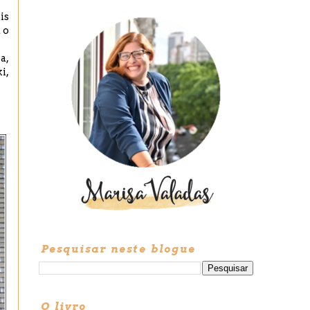
is
 o
a,
i,
Pesquisar neste blogue
O livro