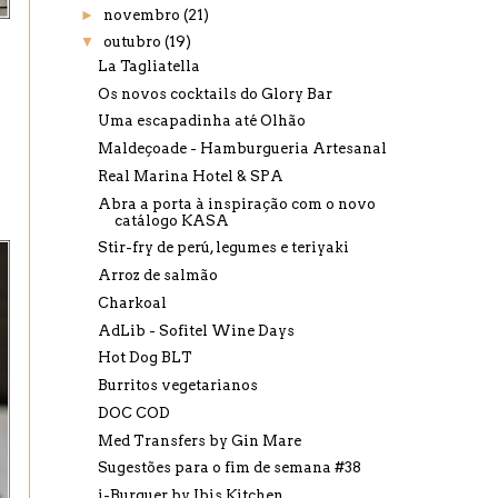
►
novembro
(21)
▼
outubro
(19)
La Tagliatella
Os novos cocktails do Glory Bar
Uma escapadinha até Olhão
Maldeçoade - Hamburgueria Artesanal
Real Marina Hotel & SPA
Abra a porta à inspiração com o novo
catálogo KASA
Stir-fry de perú, legumes e teriyaki
Arroz de salmão
Charkoal
AdLib - Sofitel Wine Days
Hot Dog BLT
Burritos vegetarianos
DOC COD
Med Transfers by Gin Mare
Sugestões para o fim de semana #38
i-Burguer by Ibis Kitchen