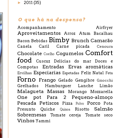
►
2011
(35)
O que há na despensa?
Acompanhamento
Airfryer
Aproveitamentos
Arroz
Atum
Bacalhau
Bimby
Brunch
Camarão
Bacon
Bebidas
Canela
Caril
Carne picada
Cenoura
Comfort
Chocolate
Cogumelos
Coelho
food
Cuscuz
Delícias do mar
Doces e
Entradas
Ervas aromáticas
Compotas
Especiarias
Feliz Natal
Ervilhas
Espetadas
Feta
Forno
Frango
Gelado
Gengibre
Gnocchi
Grelhados
Hamburguer
Lanche
Limão
Malagueta
Massas
Morango
Mozzarella
One pot
Para 2
Pequeno-almoço
Pescada
Petiscos
Porco
Pizza
Pota
Polvo
Salmão
Presunto
Quiche
Risotto
Quinoa
Sobremesas
Tomate cereja
Tomate seco
Vinhos
Yammi