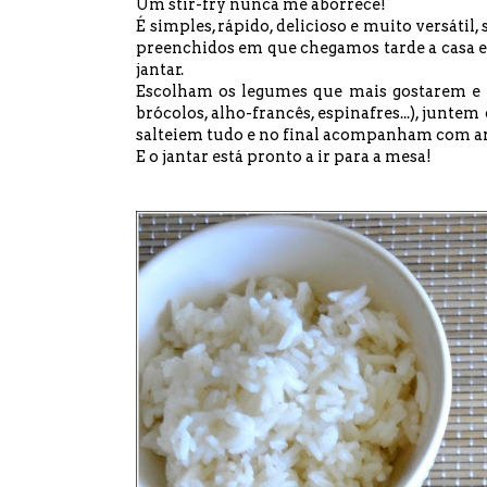
Um stir-fry nunca me aborrece!
É simples, rápido, delicioso e muito versátil
preenchidos em que chegamos tarde a casa e
jantar.
Escolham os legumes que mais gostarem e ti
brócolos, alho-francês, espinafres...), junte
salteiem tudo e no final acompanham com ar
E o jantar está pronto a ir para a mesa!