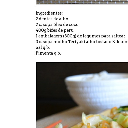
Ingredientes:
2 dentes de alho
2 c. sopa óleo de coco
400g bifes de peru
1 embalagem (300g) de legumes para saltear
3 c. sopa
molho Teriyaki alho tostado Kikko
Sal q.b.
Pimenta q.b.