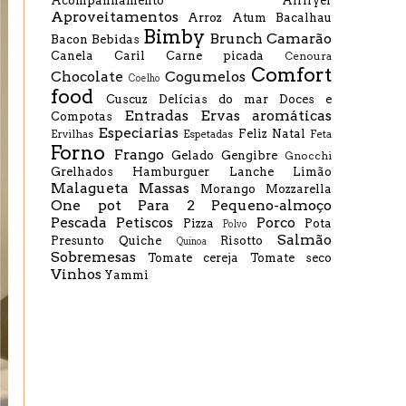
Acompanhamento
Airfryer
Aproveitamentos
Arroz
Atum
Bacalhau
Bimby
Brunch
Camarão
Bacon
Bebidas
Canela
Caril
Carne picada
Cenoura
Comfort
Chocolate
Cogumelos
Coelho
food
Cuscuz
Delícias do mar
Doces e
Entradas
Ervas aromáticas
Compotas
Especiarias
Feliz Natal
Ervilhas
Espetadas
Feta
Forno
Frango
Gelado
Gengibre
Gnocchi
Grelhados
Hamburguer
Lanche
Limão
Malagueta
Massas
Morango
Mozzarella
One pot
Para 2
Pequeno-almoço
Pescada
Petiscos
Porco
Pizza
Pota
Polvo
Salmão
Presunto
Quiche
Risotto
Quinoa
Sobremesas
Tomate cereja
Tomate seco
Vinhos
Yammi