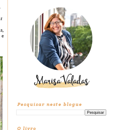
a
ar
s,
 e
Pesquisar neste blogue
O livro