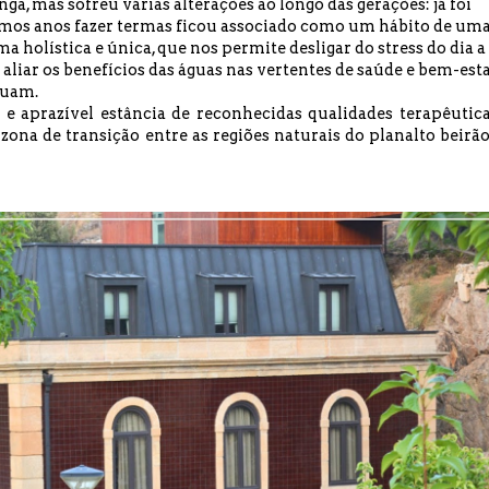
nga, mas sofreu várias alterações ao longo das gerações: já foi
ltimos anos fazer termas ficou associado como um hábito de um
 holística e única, que nos permite desligar do stress do dia a
aliar os benefícios das águas nas vertentes de saúde e bem-est
tuam.
e aprazível estância de reconhecidas qualidades terapêutica
na de transição entre as regiões naturais do planalto beirão