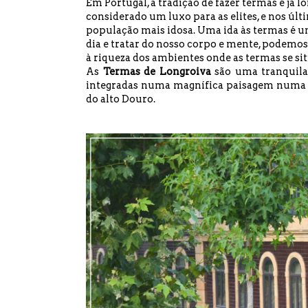
Em Portugal, a tradição de fazer termas é já lo
considerado um luxo para as elites, e nos ú
população mais idosa.
Uma ida às termas é uma
dia e tratar do nosso corpo e mente, podemos 
à riqueza dos ambientes onde as termas se si
As
Termas de Longroiva
são uma tranquila 
integradas numa magnífica paisagem numa zo
do alto Douro.