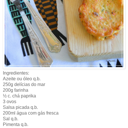
Ingredientes:
Azeite ou óleo q.b.
250g delícias do mar
200g farinha
½ c. chá paprika
3 ovos
Salsa picada q.b.
200ml água com gás fresca
Sal q.b.
Pimenta q.b.