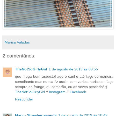
Marisa Valadas
2 comentários:
TheNotSoGirlyGirl
1 de agosto de 2019 às 09:56
que mega bom aspecto! adoro caril e até faço de maneira
semelhante mas nunca fiz assim com varios mariscos.. faço
sempre de frango, ou camarão, ou as vezes pescada! :)
TheNotSoGirlyGirl
//
Instagram
//
Facebook
Responder
Mary - Strawberrycandy
1 de agosto de 2019 às 10:49