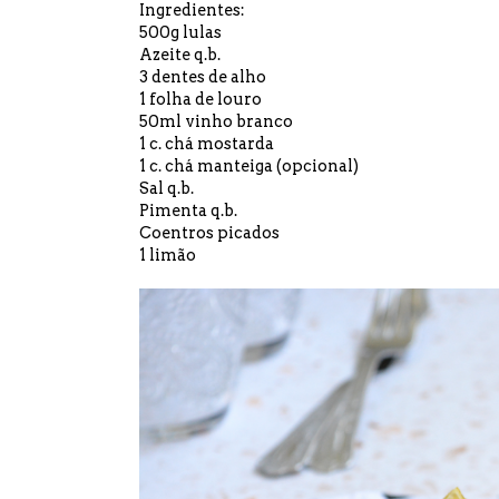
Ingredientes:
500g lulas
Azeite q.b.
3 dentes de alho
1 folha de louro
50ml vinho branco
1 c. chá mostarda
1 c. chá manteiga (opcional)
Sal q.b.
Pimenta q.b.
Coentros picados
1 limão