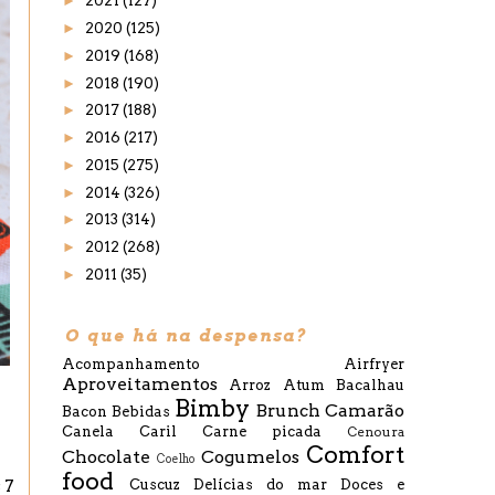
►
2021
(127)
►
2020
(125)
►
2019
(168)
►
2018
(190)
►
2017
(188)
►
2016
(217)
►
2015
(275)
►
2014
(326)
►
2013
(314)
►
2012
(268)
►
2011
(35)
O que há na despensa?
Acompanhamento
Airfryer
Aproveitamentos
Arroz
Atum
Bacalhau
Bimby
Brunch
Camarão
Bacon
Bebidas
Canela
Caril
Carne picada
Cenoura
Comfort
Chocolate
Cogumelos
Coelho
food
Cuscuz
Delícias do mar
Doces e
 7