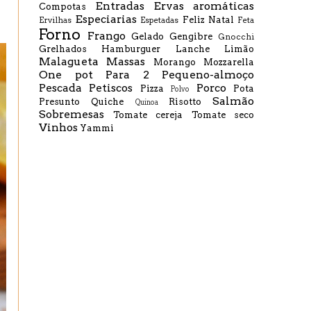
Entradas
Ervas aromáticas
Compotas
Especiarias
Feliz Natal
Ervilhas
Espetadas
Feta
Forno
Frango
Gelado
Gengibre
Gnocchi
Grelhados
Hamburguer
Lanche
Limão
Malagueta
Massas
Morango
Mozzarella
One pot
Para 2
Pequeno-almoço
Pescada
Petiscos
Porco
Pizza
Pota
Polvo
Salmão
Presunto
Quiche
Risotto
Quinoa
Sobremesas
Tomate cereja
Tomate seco
Vinhos
Yammi