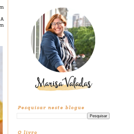
om
 A
um
Pesquisar neste blogue
O livro