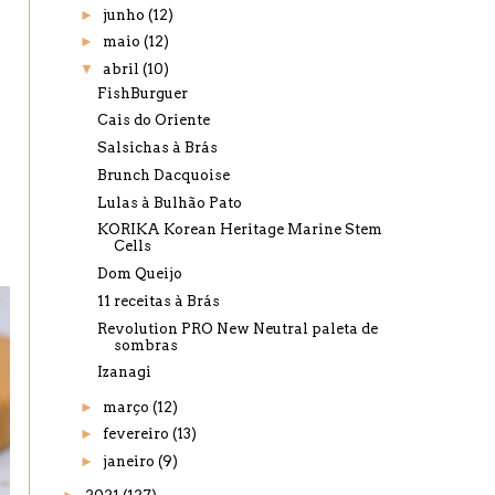
►
junho
(12)
►
maio
(12)
▼
abril
(10)
FishBurguer
Cais do Oriente
Salsichas à Brás
Brunch Dacquoise
Lulas à Bulhão Pato
KORIKA Korean Heritage Marine Stem
Cells
Dom Queijo
11 receitas à Brás
Revolution PRO New Neutral paleta de
sombras
Izanagi
►
março
(12)
►
fevereiro
(13)
►
janeiro
(9)