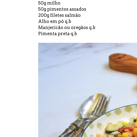
50g milho
50g pimentos assados
200g filetes salmão
Alho em pó q.b
Manjericão ou oregãos q.b
Pimenta preta q.b