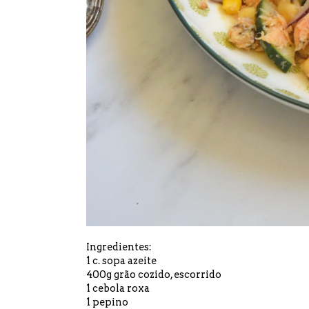
Ingredientes:
1 c. sopa azeite
400g grão cozido, escorrido
1 cebola roxa
1 pepino