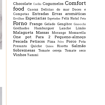
Comfort
Chocolate
Cogumelos
Coelho
food
Cuscuz
Delícias do mar
Doces e
Entradas
Ervas aromáticas
Compotas
Especiarias
Feliz Natal
Ervilhas
Espetadas
Feta
Forno
Frango
Gelado
Gengibre
Gnocchi
Grelhados
Hamburguer
Lanche
Limão
Malagueta
Massas
Morango
Mozzarella
One pot
Para 2
Pequeno-almoço
Pescada
Petiscos
Porco
Pizza
Pota
Polvo
Salmão
Presunto
Quiche
Risotto
Quinoa
Sobremesas
Tomate cereja
Tomate seco
Vinhos
Yammi