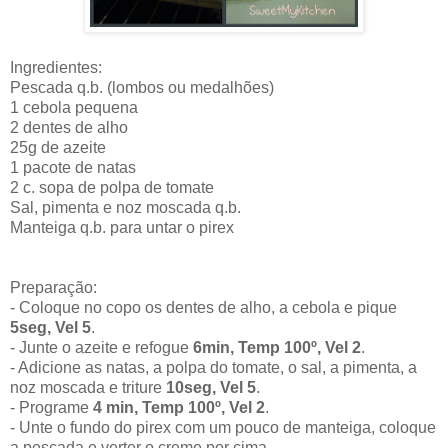
Ingredientes:
Pescada q.b. (lombos ou medalhões)
1 cebola pequena
2 dentes de alho
25g de azeite
1 pacote de natas
2 c. sopa de polpa de tomate
Sal, pimenta e noz moscada q.b.
Manteiga q.b. para untar o pirex
Preparação:
- Coloque no copo os dentes de alho, a cebola e pique
5seg, Vel 5
.
- Junte o azeite e refogue
6min, Temp 100º, Vel 2
.
- Adicione as natas, a polpa do tomate, o sal, a pimenta, a
noz moscada e triture
10seg, Vel 5
.
- Programe
4 min, Temp 100º, Vel 2
.
- Unte o fundo do pirex com um pouco de manteiga, coloque
a pescada e verter o creme por cima.