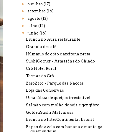
►
outubro
(17)
►
setembro
(16)
►
agosto
(13)
►
julho
(12)
▼
junho
(16)
Brunch no Aura restaurante
Granola de café
Húmmus de grão e azeitona preta
SushiCorner - Armazéns do Chiado
Cró Hotel Rural
Termas do Cró
ZeroZero - Parque das Nações
Loja das Conservas
Uma tábua de queijos irresistível
Salmão com molho de soja e gengibre
GoldenSushi Malvarosa
Brunch no InterContinental Estoril
Papas de aveia com banana e manteiga
de amendoim