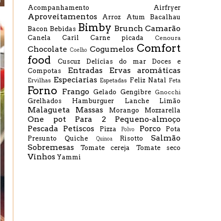
Acompanhamento
Airfryer
Aproveitamentos
Arroz
Atum
Bacalhau
Bimby
Brunch
Camarão
Bacon
Bebidas
Canela
Caril
Carne picada
Cenoura
Comfort
Chocolate
Cogumelos
Coelho
food
Cuscuz
Delícias do mar
Doces e
Entradas
Ervas aromáticas
Compotas
Especiarias
Feliz Natal
Ervilhas
Espetadas
Feta
Forno
Frango
Gelado
Gengibre
Gnocchi
Grelhados
Hamburguer
Lanche
Limão
Malagueta
Massas
Morango
Mozzarella
One pot
Para 2
Pequeno-almoço
Pescada
Petiscos
Porco
Pizza
Pota
Polvo
Salmão
Presunto
Quiche
Risotto
Quinoa
Sobremesas
Tomate cereja
Tomate seco
Vinhos
Yammi