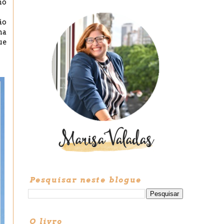
mo
ão
ma
ue
Pesquisar neste blogue
O livro