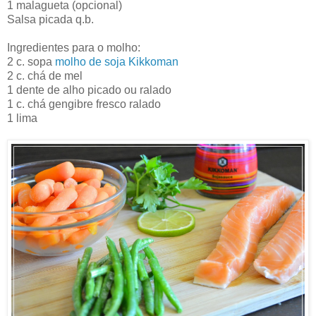
1 malagueta (opcional)
Salsa picada q.b.
Ingredientes para o molho:
2 c. sopa
molho de soja Kikkoman
2 c. chá de mel
1 dente de alho picado ou ralado
1 c. chá gengibre fresco ralado
1 lima