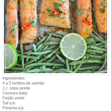
Ingredientes:
4 a 5 lombos de salmão
1 c. sopa azeite
Cenoura baby
Feijão verde
Sal q.b.
Pimenta q.b.