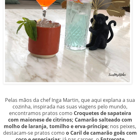
Pelas mãos da chef Inga Martin, que aqui explana a sua
cozinha, inspirada nas suas viagens pelo mundo,
encontramos pratos como
C
roquetes de sapateira
com maionese de citrinos; Camarão salteado com
molho de laranja, tomilho e erva-príncipe
; nos peixes,
destacam-se pratos como
o Caril de camarão goês com
coco e especiarias
; já nas carnes, o
Entrecote