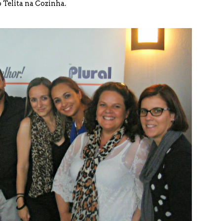
o
Telita na Cozinha
.