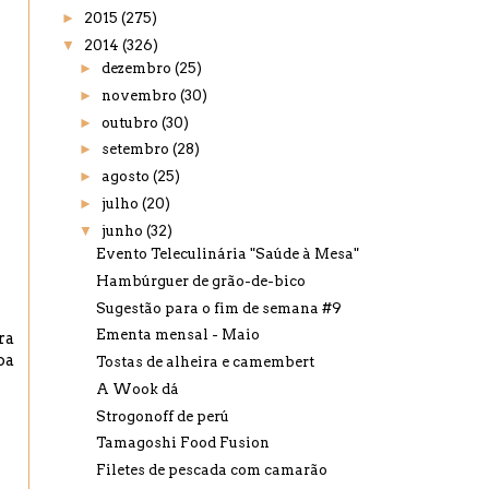
►
2015
(275)
▼
2014
(326)
►
dezembro
(25)
►
novembro
(30)
►
outubro
(30)
►
setembro
(28)
►
agosto
(25)
►
julho
(20)
▼
junho
(32)
Evento Teleculinária "Saúde à Mesa"
Hambúrguer de grão-de-bico
Sugestão para o fim de semana #9
Ementa mensal - Maio
ra
oa
Tostas de alheira e camembert
A Wook dá
Strogonoff de perú
Tamagoshi Food Fusion
Filetes de pescada com camarão