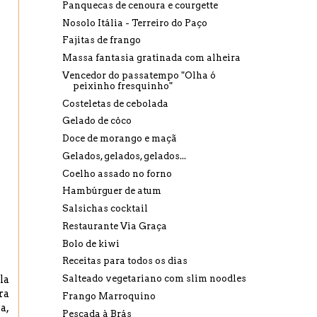
Panquecas de cenoura e courgette
Nosolo Itália - Terreiro do Paço
Fajitas de frango
Massa fantasia gratinada com alheira
Vencedor do passatempo "Olha ó
peixinho fresquinho"
Costeletas de cebolada
Gelado de côco
Doce de morango e maçã
Gelados, gelados, gelados...
Coelho assado no forno
Hambúrguer de atum
Salsichas cocktail
Restaurante Via Graça
Bolo de kiwi
Receitas para todos os dias
la
Salteado vegetariano com slim noodles
ra
Frango Marroquino
ia
,
Pescada à Brás