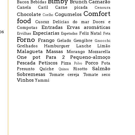
Bimby
Brunch
Camarão
Bacon
Bebidas
Canela
Caril
Carne picada
Cenoura
Comfort
Chocolate
Cogumelos
Coelho
food
Cuscuz
Delícias do mar
Doces e
Entradas
Ervas aromáticas
Compotas
os
Especiarias
Feliz Natal
Ervilhas
Espetadas
Feta
Forno
Frango
Gelado
Gengibre
Gnocchi
Grelhados
Hamburguer
Lanche
Limão
Malagueta
Massas
Morango
Mozzarella
One pot
Para 2
Pequeno-almoço
Pescada
Petiscos
Porco
Pizza
Pota
Polvo
Salmão
Presunto
Quiche
Risotto
Quinoa
Sobremesas
Tomate cereja
Tomate seco
Vinhos
Yammi