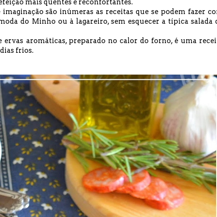
feição mais quentes e reconfortantes.
e imaginação são inúmeras as receitas que se podem fazer c
 moda do Minho
ou
à lagareiro
, sem esquecer a típica salada 
e ervas aromáticas, preparado no calor do forno, é uma recei
dias frios.