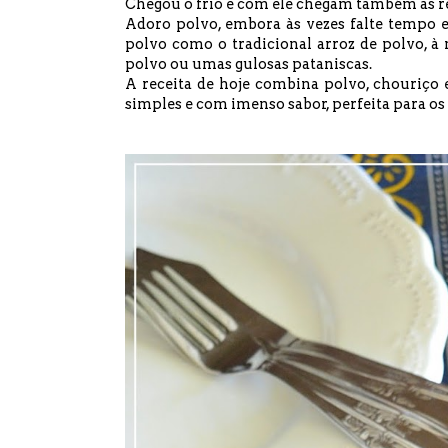
Chegou o frio e com ele chegam também as re
Adoro polvo, embora às vezes falte tempo 
polvo como o tradicional
arroz de polvo
,
à
polvo ou umas gulosas pataniscas.
A receita de hoje combina polvo, chouriço 
simples e com imenso sabor, perfeita para os 