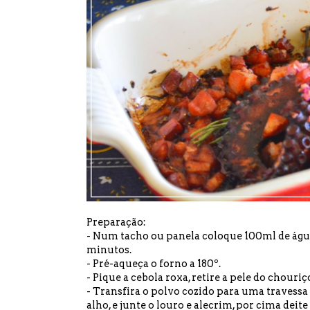
Preparação:
- Num tacho ou panela coloque 100ml de água,
minutos.
- Pré-aqueça o forno a 180º.
- Pique a cebola roxa, retire a pele do chouri
- Transfira o polvo cozido para uma travessa 
alho, e junte o louro e alecrim, por cima deite