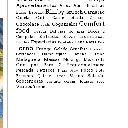
Acompanhamento
Airfryer
Aproveitamentos
Arroz
Atum
Bacalhau
Bimby
Brunch
Camarão
Bacon
Bebidas
Canela
Caril
Carne picada
Cenoura
Comfort
Chocolate
Cogumelos
Coelho
food
Cuscuz
Delícias do mar
Doces e
Entradas
Ervas aromáticas
Compotas
Especiarias
Feliz Natal
Ervilhas
Espetadas
Feta
Forno
Frango
Gelado
Gengibre
Gnocchi
Grelhados
Hamburguer
Lanche
Limão
Malagueta
Massas
Morango
Mozzarella
One pot
Para 2
Pequeno-almoço
Pescada
Petiscos
Porco
Pizza
Pota
Polvo
Salmão
Presunto
Quiche
Risotto
Quinoa
Sobremesas
Tomate cereja
Tomate seco
Vinhos
Yammi