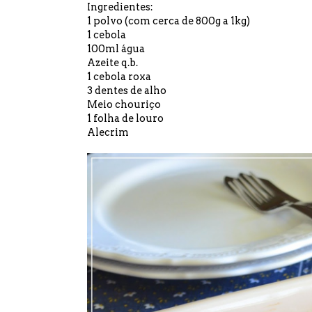
Ingredientes:
1 polvo (com cerca de 800g a 1kg)
1 cebola
100ml água
Azeite q.b.
1 cebola roxa
3 dentes de alho
Meio chouriço
1 folha de louro
Alecrim