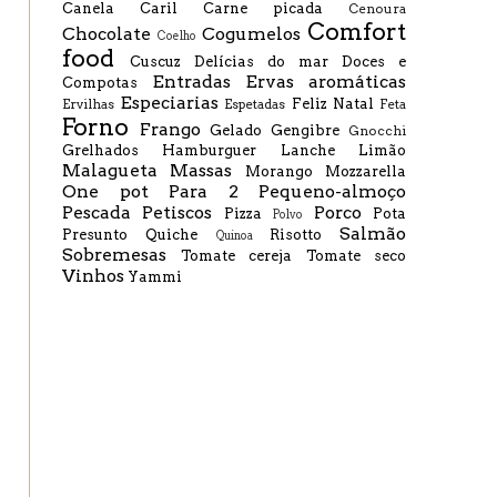
Canela
Caril
Carne picada
Cenoura
Comfort
Chocolate
Cogumelos
Coelho
food
Cuscuz
Delícias do mar
Doces e
Entradas
Ervas aromáticas
Compotas
Especiarias
Feliz Natal
Ervilhas
Espetadas
Feta
Forno
Frango
Gelado
Gengibre
Gnocchi
Grelhados
Hamburguer
Lanche
Limão
Malagueta
Massas
Morango
Mozzarella
One pot
Para 2
Pequeno-almoço
Pescada
Petiscos
Porco
Pizza
Pota
Polvo
Salmão
Presunto
Quiche
Risotto
Quinoa
Sobremesas
Tomate cereja
Tomate seco
Vinhos
Yammi