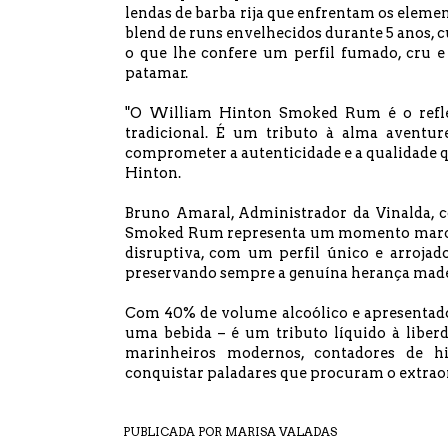
lendas de barba rija que enfrentam os elemen
blend de runs envelhecidos durante 5 anos,
o que lhe confere um perfil fumado, cru 
patamar.
"O William Hinton Smoked Rum é o reflex
tradicional. É um tributo à alma aventu
comprometer a autenticidade e a qualidade q
Hinton.
Bruno Amaral, Administrador da Vinalda, c
Smoked Rum representa um momento marcant
disruptiva, com um perfil único e arrojad
preservando sempre a genuína herança madei
Com 40% de volume alcoólico e apresentad
uma bebida – é um tributo líquido à liberd
marinheiros modernos, contadores de hi
conquistar paladares que procuram o extrao
PUBLICADA POR
MARISA VALADAS