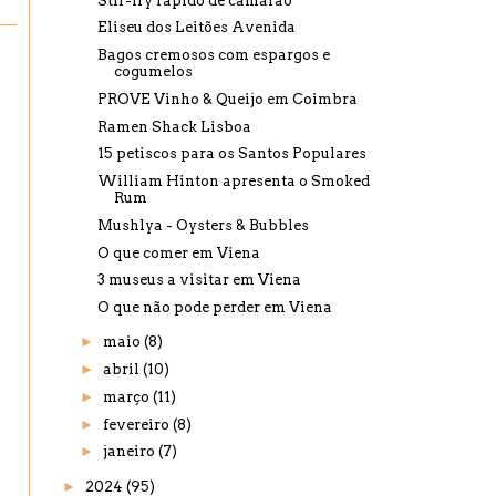
Stir-fry rápido de camarão
Eliseu dos Leitões Avenida
Bagos cremosos com espargos e
cogumelos
PROVE Vinho & Queijo em Coimbra
Ramen Shack Lisboa
15 petiscos para os Santos Populares
William Hinton apresenta o Smoked
Rum
Mushlya - Oysters & Bubbles
O que comer em Viena
3 museus a visitar em Viena
O que não pode perder em Viena
►
maio
(8)
►
abril
(10)
►
março
(11)
►
fevereiro
(8)
►
janeiro
(7)
►
2024
(95)