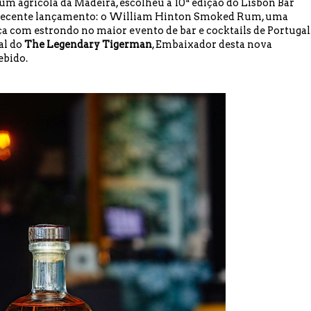
rum agrícola da Madeira, escolheu a 10ª edição do Lisbon Bar
 recente lançamento: o William Hinton Smoked Rum, uma
a com estrondo no maior evento de bar e cocktails de Portugal
al do
The Legendary Tigerman
, Embaixador desta nova
ebido.