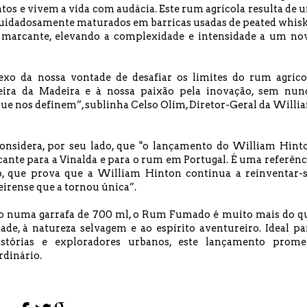
tos e vivem a vida com audácia. Este rum agrícola resulta de 
 cuidadosamente maturados em barricas usadas de peated whisk
e marcante, elevando a complexidade e intensidade a um no
o da nossa vontade de desafiar os limites do rum agríco
reira da Madeira e à nossa paixão pela inovação, sem nun
ue nos definem”, sublinha Celso Olim, Diretor-Geral da Willi
onsidera, por seu lado, que "o lançamento do William Hint
e para a Vinalda e para o rum em Portugal. É uma referênc
o, que prova que a William Hinton continua a reinventar-s
rense que a tornou única”.
o numa garrafa de 700 ml, o Rum Fumado é muito mais do q
ade, à natureza selvagem e ao espírito aventureiro. Ideal pa
stórias e exploradores urbanos, este lançamento prome
rdinário.