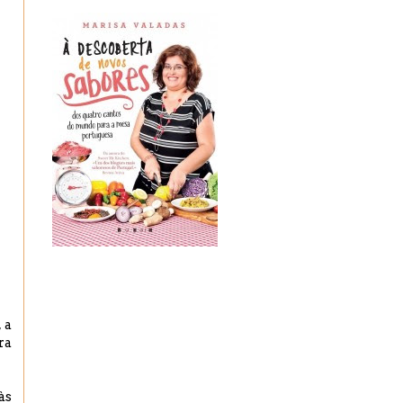
 a
ra
às