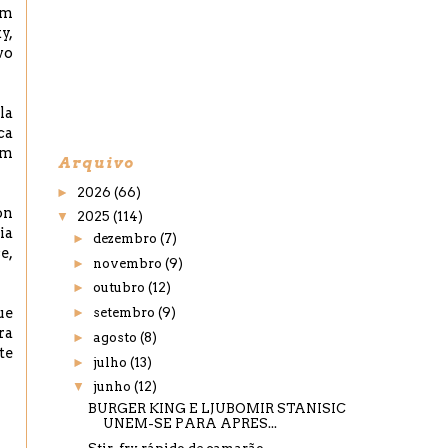
um
y,
vo
la
ca
am
Arquivo
►
2026
(66)
on
▼
2025
(114)
ia
►
dezembro
(7)
e,
►
novembro
(9)
►
outubro
(12)
ue
►
setembro
(9)
ra
►
agosto
(8)
te
►
julho
(13)
▼
junho
(12)
BURGER KING E LJUBOMIR STANISIC
UNEM-SE PARA APRES...