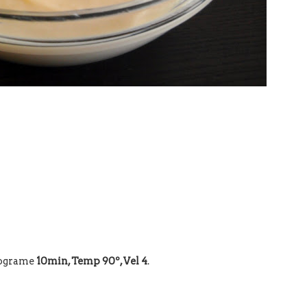
rograme
10min, Temp 90º, Vel 4
.