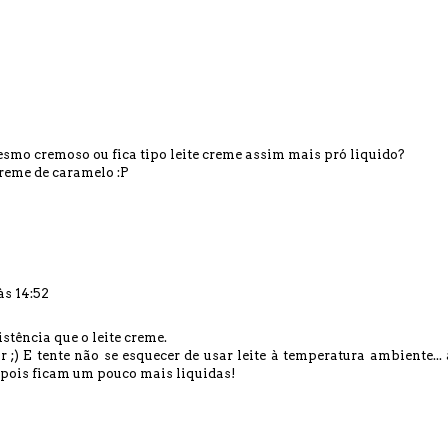
esmo cremoso ou fica tipo leite creme assim mais pró liquido?
reme de caramelo :P
às 14:52
tência que o leite creme.
;) E tente não se esquecer de usar leite à temperatura ambiente... 
pois ficam um pouco mais liquidas!