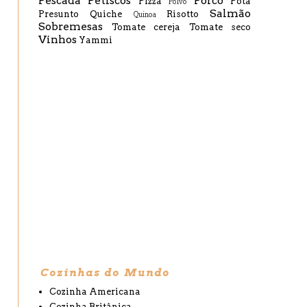
Pescada
Petiscos
Porco
Pizza
Pota
Polvo
Salmão
Presunto
Quiche
Risotto
Quinoa
Sobremesas
Tomate cereja
Tomate seco
Vinhos
Yammi
Cozinhas do Mundo
Cozinha Americana
Cozinha Britânica