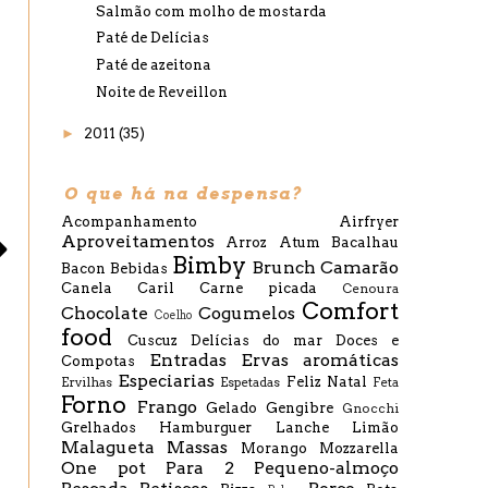
Salmão com molho de mostarda
Paté de Delícias
Paté de azeitona
Noite de Reveillon
►
2011
(35)
O que há na despensa?
Acompanhamento
Airfryer
Aproveitamentos
Arroz
Atum
Bacalhau
Bimby
Brunch
Camarão
Bacon
Bebidas
Canela
Caril
Carne picada
Cenoura
Comfort
Chocolate
Cogumelos
Coelho
food
Cuscuz
Delícias do mar
Doces e
Entradas
Ervas aromáticas
Compotas
Especiarias
Feliz Natal
Ervilhas
Espetadas
Feta
Forno
Frango
Gelado
Gengibre
Gnocchi
Grelhados
Hamburguer
Lanche
Limão
Malagueta
Massas
Morango
Mozzarella
One pot
Para 2
Pequeno-almoço