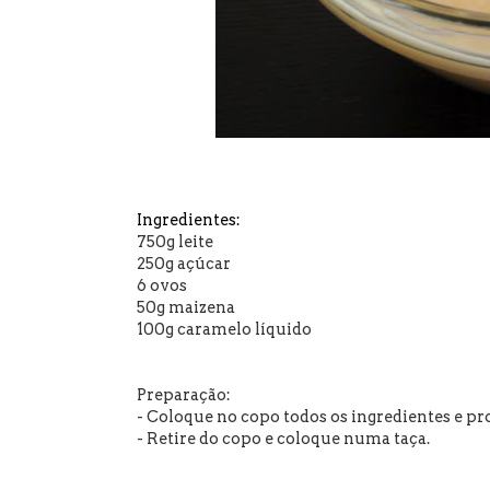
Ingredientes:
750g leite
250g açúcar
6 ovos
50g maizena
100g caramelo líquido
Preparação:
- Coloque no copo todos os ingredientes e p
- Retire do copo e coloque numa taça.