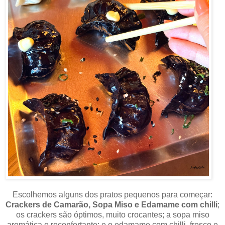
Escolhemos alguns dos pratos pequenos para começar:
Crackers de Camarão, Sopa Miso e Edamame com chilli
;
os crackers são óptimos, muito crocantes; a sopa miso
aromática e reconfortante; e o edamame com chilli, fresco e