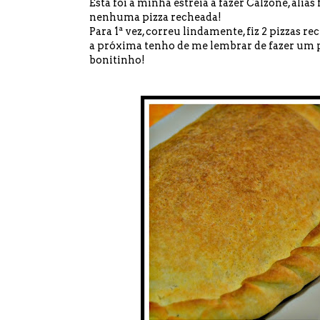
Esta foi a minha estreia a fazer
Calzone
, aliá
nenhuma pizza recheada!
Para 1ª vez, correu lindamente, fiz 2 pizzas r
a próxima tenho de me lembrar de fazer um p
bonitinho!