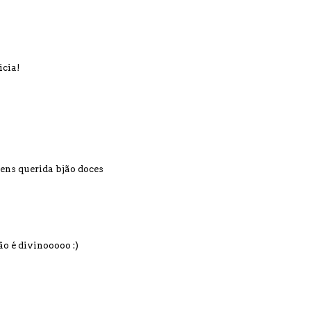
icia!
bens querida bjão doces
o é divinooooo :)