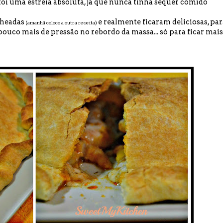
s foi uma estreia absoluta, já que nunca tinha sequer comido
echeadas
e realmente ficaram deliciosas, par
(amanhã coloco a outra receita)
ouco mais de pressão no rebordo da massa... só para ficar mais