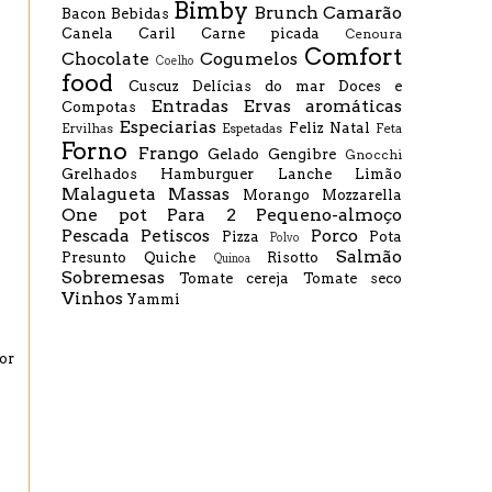
Bimby
Brunch
Camarão
Bacon
Bebidas
Canela
Caril
Carne picada
Cenoura
Comfort
Chocolate
Cogumelos
Coelho
food
Cuscuz
Delícias do mar
Doces e
Entradas
Ervas aromáticas
Compotas
Especiarias
Feliz Natal
Ervilhas
Espetadas
Feta
Forno
Frango
Gelado
Gengibre
Gnocchi
Grelhados
Hamburguer
Lanche
Limão
Malagueta
Massas
Morango
Mozzarella
One pot
Para 2
Pequeno-almoço
Pescada
Petiscos
Porco
Pizza
Pota
Polvo
Salmão
Presunto
Quiche
Risotto
Quinoa
Sobremesas
Tomate cereja
Tomate seco
Vinhos
Yammi
or