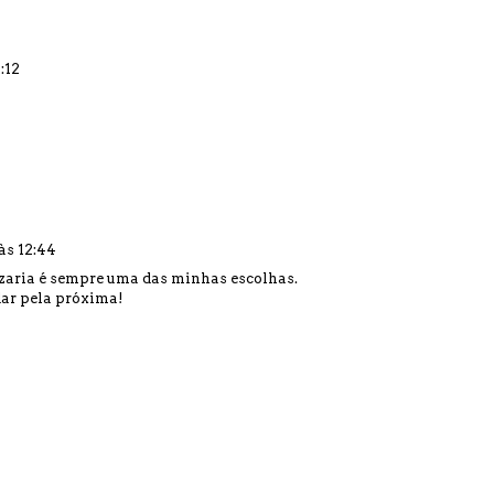
:12
às 12:44
zzaria é sempre uma das minhas escolhas.
rdar pela próxima!