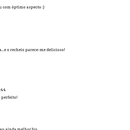
cou com óptimo aspecto :)
...e o recheio parece-me delicioso!
4:44
 perfeito!
ao ainda melhor,bjs