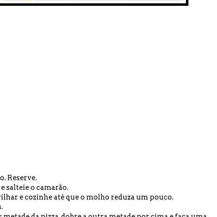
o. Reserve.
e salteie o camarão.
rvilhar e cozinhe até que o molho reduza um pouco.
.
metade da pizza, dobre a outra metade por cima e faça uma