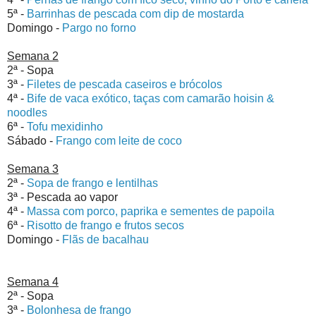
5ª -
Barrinhas de pescada com dip de mostarda
Domingo -
Pargo no forno
Semana 2
2ª - Sopa
3ª -
Filetes de pescada caseiros e brócolos
4ª -
Bife de vaca exótico, taças com camarão hoisin &
noodles
6ª -
Tofu mexidinho
Sábado -
Frango com leite de coco
Semana 3
2ª -
Sopa de frango e lentilhas
3ª - Pescada ao vapor
4ª -
Massa com porco, paprika e sementes de papoila
6ª -
Risotto de frango e frutos secos
Domingo -
Flãs de bacalhau
Semana 4
2ª - Sopa
3ª -
Bolonhesa de frango