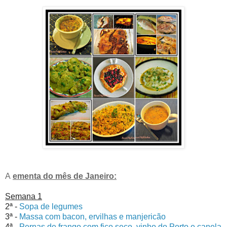
A
ementa do mês de Janeiro:
Semana 1
2ª -
Sopa de legumes
3ª -
Massa com bacon, ervilhas e manjericão
4ª -
Pernas de frango com fico seco, vinho do Porto e canela