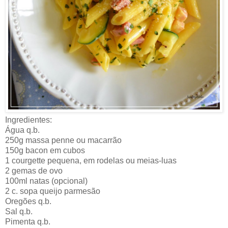
Ingredientes:
Água q.b.
250g massa penne ou macarrão
150g bacon em cubos
1 courgette pequena, em rodelas ou meias-luas
2 gemas de ovo
100ml natas (opcional)
2 c. sopa queijo parmesão
Oregões q.b.
Sal q.b.
Pimenta q.b.