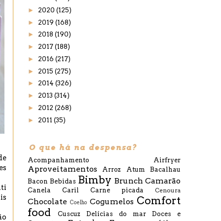
►
2020
(125)
►
2019
(168)
►
2018
(190)
►
2017
(188)
►
2016
(217)
►
2015
(275)
►
2014
(326)
►
2013
(314)
►
2012
(268)
►
2011
(35)
O que há na despensa?
de
Acompanhamento
Airfryer
es
Aproveitamentos
Arroz
Atum
Bacalhau
Bimby
Brunch
Camarão
Bacon
Bebidas
ti
Canela
Caril
Carne picada
Cenoura
is
Comfort
Chocolate
Cogumelos
Coelho
food
Cuscuz
Delícias do mar
Doces e
ão