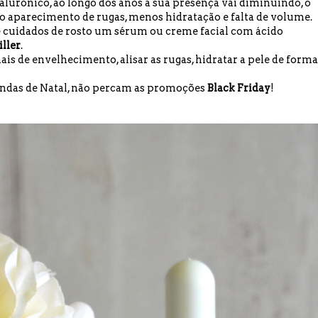
alurónico, ao longo dos anos a sua presença vai diminuindo, o
no aparecimento de rugas, menos hidratação e falta de volume.
 de cuidados de rosto um sérum ou creme facial com ácido
iller
.
is de envelhecimento, alisar as rugas, hidratar a pele de forma
endas de Natal, não percam as promoções
Black Friday
!