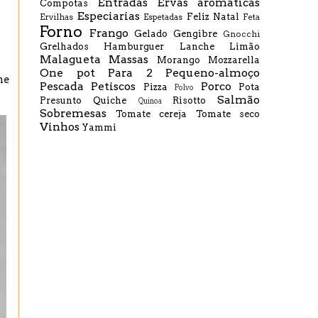
Entradas
Ervas aromáticas
Compotas
Especiarias
Feliz Natal
Ervilhas
Espetadas
Feta
Forno
Frango
Gelado
Gengibre
Gnocchi
Grelhados
Hamburguer
Lanche
Limão
Malagueta
Massas
Morango
Mozzarella
One pot
Para 2
Pequeno-almoço
me
Pescada
Petiscos
Porco
Pizza
Pota
Polvo
Salmão
Presunto
Quiche
Risotto
Quinoa
Sobremesas
Tomate cereja
Tomate seco
Vinhos
Yammi