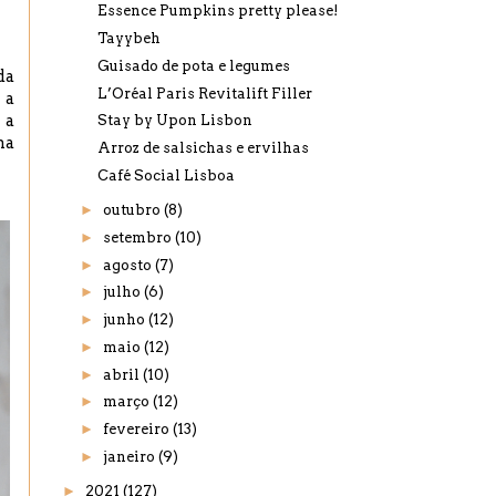
Essence Pumpkins pretty please!
Tayybeh
Guisado de pota e legumes
da
L’Oréal Paris Revitalift Filler
 a
 a
Stay by Upon Lisbon
na
Arroz de salsichas e ervilhas
Café Social Lisboa
►
outubro
(8)
►
setembro
(10)
►
agosto
(7)
►
julho
(6)
►
junho
(12)
►
maio
(12)
►
abril
(10)
►
março
(12)
►
fevereiro
(13)
►
janeiro
(9)
►
2021
(127)