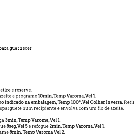
. para guarnecer
Retire e reserve.
azeite e programe
10min, Temp Varoma, Vel 1
.
o indicado na embalagem, Temp 100º, Vel Colher Inversa
.
Reti
esparguete num recipiente e envolva com um fio de azeite.
eça
3min, Temp Varoma, Vel 1
.
ique
8seg, Vel 5
e refogue
2min, Temp Varoma, Vel 1
.
grame
8min, Temp Varoma Vel 2
.