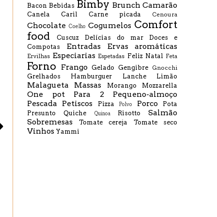
Bimby
Brunch
Camarão
Bacon
Bebidas
Canela
Caril
Carne picada
Cenoura
Comfort
Chocolate
Cogumelos
Coelho
food
Cuscuz
Delícias do mar
Doces e
Entradas
Ervas aromáticas
Compotas
Especiarias
Feliz Natal
Ervilhas
Espetadas
Feta
Forno
Frango
Gelado
Gengibre
Gnocchi
Grelhados
Hamburguer
Lanche
Limão
Malagueta
Massas
Morango
Mozzarella
One pot
Para 2
Pequeno-almoço
Pescada
Petiscos
Porco
Pizza
Pota
Polvo
Salmão
Presunto
Quiche
Risotto
Quinoa
Sobremesas
Tomate cereja
Tomate seco
Vinhos
Yammi