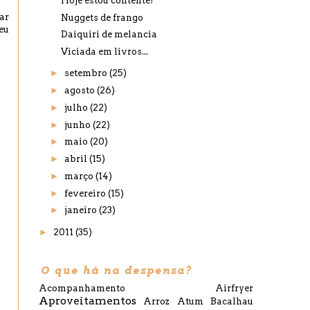
Hoje estou contente!
ar
Nuggets de frango
eu
Daiquiri de melancia
Viciada em livros...
►
setembro
(25)
►
agosto
(26)
►
julho
(22)
►
junho
(22)
►
maio
(20)
►
abril
(15)
►
março
(14)
►
fevereiro
(15)
►
janeiro
(23)
►
2011
(35)
O que há na despensa?
Acompanhamento
Airfryer
Aproveitamentos
Arroz
Atum
Bacalhau