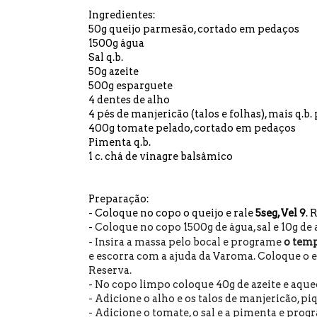
Ingredientes:
50g queijo parmesão, cortado em pedaços
1500g água
Sal q.b.
50g azeite
500g esparguete
4 dentes de alho
4 pés de manjericão (talos e folhas), mais q.b
400g tomate pelado, cortado em pedaços
Pimenta q.b.
1 c. chá de vinagre balsâmico
Preparação:
- Coloque no copo o queijo e rale
5seg, Vel 9
. 
-
Coloque no copo
1500g de água, sal e 10g de
- Insira a massa pelo bocal e programe
o temp
e escorra com a ajuda da Varoma. Coloque o 
Reserva.
- No copo limpo coloque 40g de azeite e aqu
- Adicione o alho e os talos de manjericão, p
- Adicione o tomate, o sal e a pimenta e pro