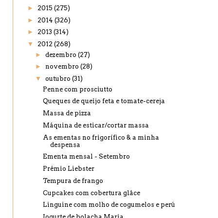
►
2015
(275)
►
2014
(326)
►
2013
(314)
▼
2012
(268)
►
dezembro
(27)
►
novembro
(28)
▼
outubro
(31)
Penne com prosciutto
Queques de queijo feta e tomate-cereja
Massa de pizza
Máquina de esticar/cortar massa
As ementas no frigorífico & a minha
despensa
Ementa mensal - Setembro
Prémio Liebster
Tempura de frango
Cupcakes com cobertura glâce
Linguine com molho de cogumelos e perú
Iogurte de bolacha Maria