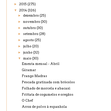
►
2015
(275)
▼
2014
(326)
►
dezembro
(25)
►
novembro
(30)
►
outubro
(30)
►
setembro
(28)
►
agosto
(25)
►
julho
(20)
►
junho
(32)
▼
maio
(30)
Ementa mensal - Abril
Giramar
Frango Madras
Pescada gratinada com brócolos
Folhado de morcela e abacaxi
Frittata de cogumelos e oregãos
O Chef
Arroz de polvo à espanhola