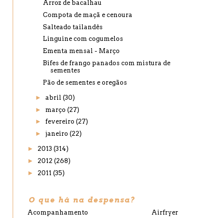
Arroz de bacalhau
Compota de maçã e cenoura
Salteado tailandês
Linguine com cogumelos
Ementa mensal - Março
Bifes de frango panados com mistura de
sementes
Pão de sementes e oregãos
►
abril
(30)
►
março
(27)
►
fevereiro
(27)
►
janeiro
(22)
►
2013
(314)
►
2012
(268)
►
2011
(35)
O que há na despensa?
Acompanhamento
Airfryer