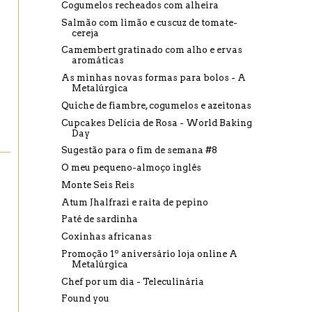
Cogumelos recheados com alheira
Salmão com limão e cuscuz de tomate-
cereja
Camembert gratinado com alho e ervas
aromáticas
As minhas novas formas para bolos - A
Metalúrgica
Quiche de fiambre, cogumelos e azeitonas
Cupcakes Delícia de Rosa - World Baking
Day
Sugestão para o fim de semana #8
O meu pequeno-almoço inglês
Monte Seis Reis
Atum Jhalfrazi e raita de pepino
Paté de sardinha
Coxinhas africanas
Promoção 1º aniversário loja online A
Metalúrgica
Chef por um dia - Teleculinária
Found you