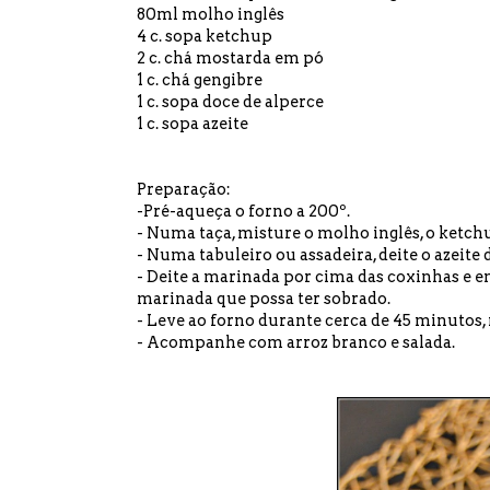
80ml molho inglês
4 c. sopa ketchup
2 c. chá mostarda em pó
1 c. chá gengibre
1 c. sopa doce de alperce
1 c. sopa azeite
Preparação:
-Pré-aqueça o forno a 200º.
- Numa taça, misture o molho inglês, o ketchu
- Numa tabuleiro ou assadeira, deite o azeite 
- Deite a marinada por cima das coxinhas e e
marinada que possa ter sobrado.
- Leve ao forno durante cerca de 45 minutos
- Acompanhe com arroz branco e salada.