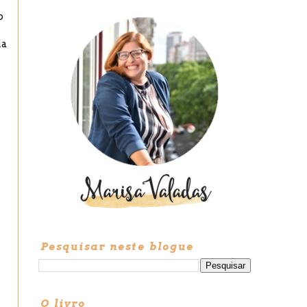
o
ia
r
Pesquisar neste blogue
O livro