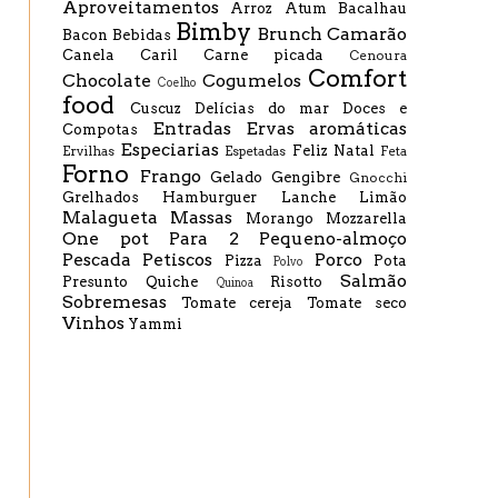
Aproveitamentos
Arroz
Atum
Bacalhau
Bimby
Brunch
Camarão
Bacon
Bebidas
Canela
Caril
Carne picada
Cenoura
Comfort
Chocolate
Cogumelos
Coelho
food
Cuscuz
Delícias do mar
Doces e
Entradas
Ervas aromáticas
Compotas
Especiarias
Feliz Natal
Ervilhas
Espetadas
Feta
Forno
Frango
Gelado
Gengibre
Gnocchi
Grelhados
Hamburguer
Lanche
Limão
Malagueta
Massas
Morango
Mozzarella
One pot
Para 2
Pequeno-almoço
Pescada
Petiscos
Porco
Pizza
Pota
Polvo
Salmão
Presunto
Quiche
Risotto
Quinoa
Sobremesas
Tomate cereja
Tomate seco
Vinhos
Yammi