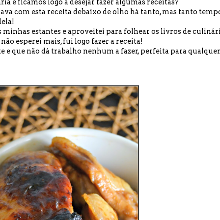
a e ficamos logo a desejar fazer algumas receitas?
ndava com esta receita debaixo de olho há tanto, mas tanto temp
ela!
s minhas estantes e aproveitei para folhear os livros de culinár
ão esperei mais, fui logo fazer a receita!
e e que não dá trabalho nenhum a fazer, perfeita para qualque