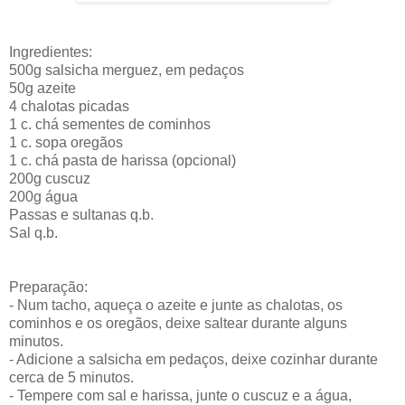
Ingredientes:
500g salsicha merguez, em pedaços
50g azeite
4 chalotas picadas
1 c. chá sementes de cominhos
1 c. sopa oregãos
1 c. chá pasta de harissa (opcional)
200g cuscuz
200g água
Passas e sultanas q.b.
Sal q.b.
Preparação:
- Num tacho, aqueça o azeite e junte as chalotas, os
cominhos e os oregãos, deixe saltear durante alguns
minutos.
- Adicione a salsicha em pedaços, deixe cozinhar durante
cerca de 5 minutos.
- Tempere com sal e harissa, junte o cuscuz e a água,